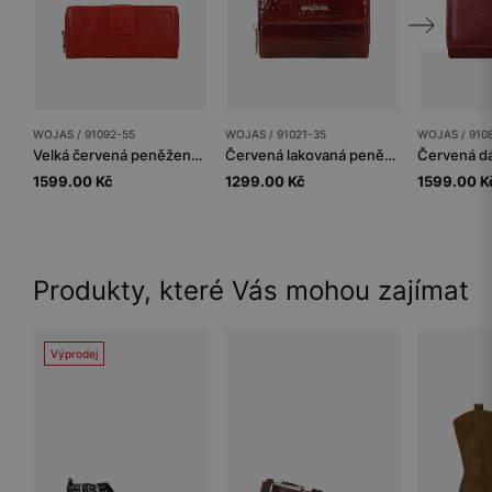
WOJAS / 91092-55
WOJAS / 91021-35
WOJAS / 910
Velká červená peněženka z licové kůže s RFID
Červená lakovaná peněženka s embosováním
1599.00 Kč
1299.00 Kč
1599.00 K
Produkty, které Vás mohou zajímat
Výprodej