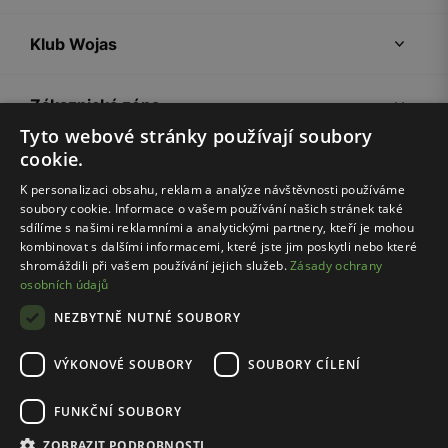
Klub Wojas
Zákaznická zóna
Tyto webové stránky používají soubory
cookie.
Společnost Wojas
K personalizaci obsahu, reklam a analýze návštěvnosti používáme
soubory cookie. Informace o vašem používání našich stránek také
Rady
sdílíme s našimi reklamními a analytickými partnery, kteří je mohou
kombinovat s dalšími informacemi, které jste jim poskytli nebo které
shromáždili při vašem používání jejich služeb.
Zásady ochrany
osobních údajů
NEZBYTNĚ NUTNÉ SOUBORY
VÝKONOVÉ SOUBORY
SOUBORY CÍLENÍ
Pravidla e-shopu
Zásady ochrany osobních údajů
FUNKČNÍ SOUBORY
Nastavení cookies
ZOBRAZIT PODROBNOSTI