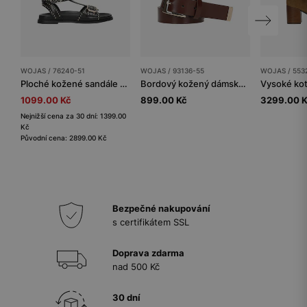
WOJAS / 76240-51
WOJAS / 93136-55
WOJAS / 553
Ploché kožené sandále s dekorativním zakončením v podobě cvočků
Bordový kožený dámský pásek se zlatou sponou
1099.00 Kč
899.00 Kč
3299.00 
Nejnižší cena za 30 dní: 1399.00
Kč
Původní cena: 2899.00 Kč
Bezpečné nakupování
s certifikátem SSL
Doprava zdarma
nad 500 Kč
30 dní