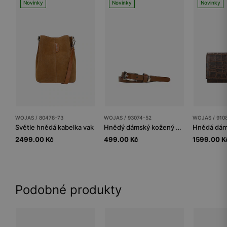
Novinky
Novinky
Novinky
WOJAS / 80478-73
WOJAS / 93074-52
WOJAS / 910
Světle hnědá kabelka vak
Hnědý dámský kožený opasek
2499.00 Kč
499.00 Kč
1599.00 K
Podobné produkty