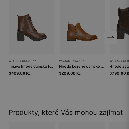
WOJAS / 64140-52
WOJAS / 55300-52
WOJAS / 641
Tmavě hnědé dámské kožené kotníkové boty na podpatku
Hnědé kožené dámské kotníčkové boty na zip
3499.00 Kč
3299.00 Kč
3799.00 
Produkty, které Vás mohou zajímat