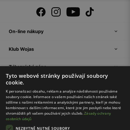
On-line nákupy
Klub Wojas
Zákaznická zóna
Tyto webové stránky používají soubory
cookie.
Společnost Wojas
K personalizaci obsahu, reklam a analýze návštěvnosti používáme
soubory cookie. Informace o vašem používání našich stránek také
Rady
sdílíme s našimi reklamními a analytickými partnery, kteří je mohou
kombinovat s dalšími informacemi, které jste jim poskytli nebo které
shromáždili při vašem používání jejich služeb.
Zásady ochrany
osobních údajů
NEZBYTNĚ NUTNÉ SOUBORY