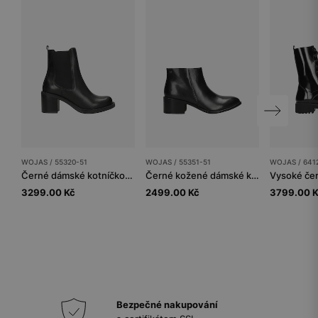
WOJAS / 55320-51
WOJAS / 55351-51
WOJAS / 641
Černé dámské kotníčkové boty z lícové kůže
Černé kožené dámské kotníčkové boty s nízkým svrškem
3299.00 Kč
2499.00 Kč
3799.00 
Bezpečné nakupování