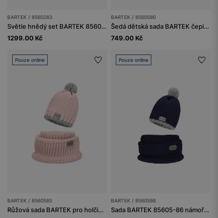
BARTEK / 8560283
BARTEK / 8560580
Světle hnědý set BARTEK 85602-83 z merino vlny - čepice + nákrčník
Šedá dětská sada BARTEK čepice s reflexním bambulí + nákrčník 8560580
1299.00 Kč
749.00 Kč
Pouze online
Pouze online
BARTEK / 8560585
BARTEK / 8560586
Růžová sada BARTEK pro holčičku čepice s reflexním bambulí + nákrčník
Sada BARTEK 85605-86 námořnicky modrá čepice s reflexním bambulí a nákrčník