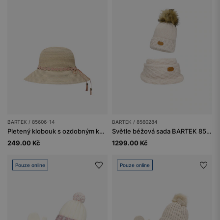
BARTEK / 85606-14
BARTEK / 8560284
Pletený klobouk s ozdobným květinovým detailem BARTEK 85606-14
Světle béžová sada BARTEK 8560284 čepice + nákrčník s merino vlnou
249.00 Kč
1299.00 Kč
Pouze online
Pouze online