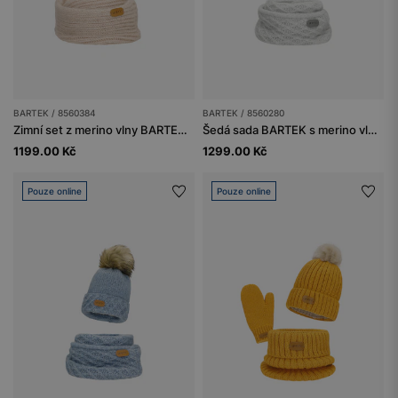
BARTEK / 8560384
BARTEK / 8560280
Zimní set z merino vlny BARTEK 85603-84 béžová čepice se dvěma bambulkami a nákrčník
Šedá sada BARTEK s merino vlnou 85602-80 čepice s chlupatým bambulí + nákrčník
1199.00 Kč
1299.00 Kč
Pouze online
Pouze online