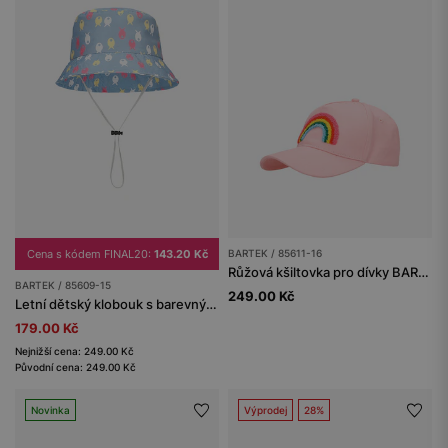
Cena s kódem FINAL20:
143.20 Kč
BARTEK / 85611-16
Růžová kšiltovka pro dívky BARTEK 85611-16
BARTEK / 85609-15
249.00 Kč
Letní dětský klobouk s barevnými rybičkami BARTEK 85609-15
179.00 Kč
Nejnižší cena: 249.00 Kč
Původní cena: 249.00 Kč
Novinka
Výprodej
28%