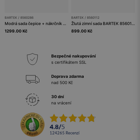
BARTEK / 8560286
BARTEK / 8560112
Modrá sada čepice + nákrčník BARTEK 85602-86 z merino vlny
Žlutá zimní sada BARTEK 85601-12 čepice s bambulí + nákrčník + rukavice
1299.00 Kč
899.00 Kč
Bezpečné nakupování
s certifikátem SSL
Doprava zdarma
nad 500 Kč
30 dní
na vrácení
4.8
/
5
124265
recenzí