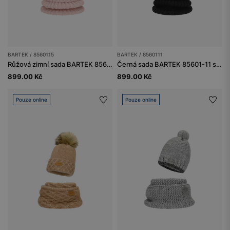
BARTEK / 8560115
BARTEK / 8560111
Růžová zimní sada BARTEK 85601-15 čepice s bambulí + nákrčník + rukavice
Černá sada BARTEK 85601-11 s čepicí s bambulí, nákrčníkem a rukavicemi
899.00 Kč
899.00 Kč
Pouze online
Pouze online