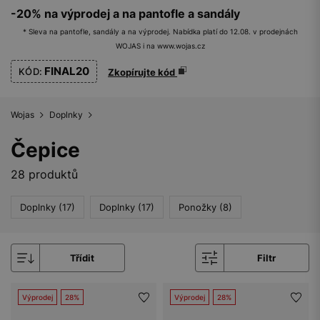
-20% na výprodej a na pantofle a sandály
* Sleva na pantofle, sandály a na výprodej. Nabídka platí do 12.08. v prodejnách
WOJAS i na www.wojas.cz
FINAL20
KÓD:
Zkopírujte kód
Wojas
Doplnky
Čepice
28 produktů
Doplnky (17)
Doplnky (17)
Ponožky (8)
Třídit
Filtr
Výprodej
28%
Výprodej
28%