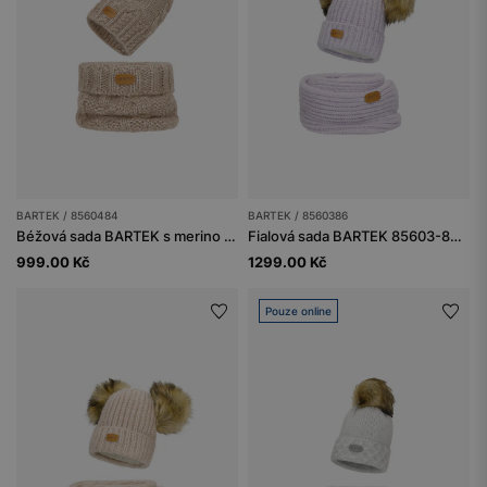
BARTEK / 8560484
BARTEK / 8560386
Béžová sada BARTEK s merino vlnou 85604-84, čepice + nákrčník
Fialová sada BARTEK 85603-86 s merino vlnou - čepice se dvěma bambulkami a nákrčník
999.00 Kč
1299.00 Kč
Pouze online