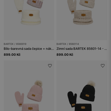
BARTEK / 8560019
BARTEK / 8560114
Bílo-barevná sada čepice + nákrčník + rukavice BARTEK 85600-19
Zimní sada BARTEK 85601-14 - čepice s bambulí + nákrčník + rukavice
899.00 Kč
899.00 Kč