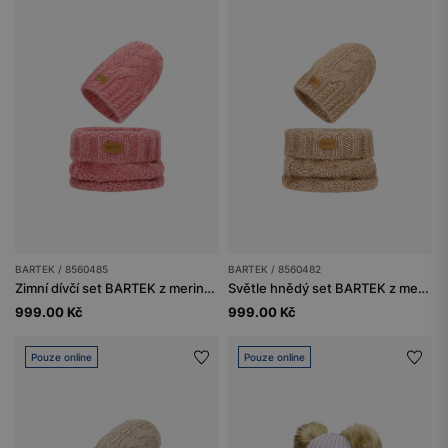
BARTEK / 8560485
BARTEK / 8560482
Zimní dívčí set BARTEK z merino vlny 85604-85, růžová čepice + nákrčník
Světle hnědý set BARTEK z merino vlny 85604-82, čepice + nákrčník
999.00 Kč
999.00 Kč
Pouze online
Pouze online