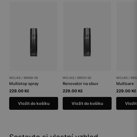
WOJAS / 99009-00
WOJAS / 99010-00
WOJAS / 990
Multistop spray
Renovator na obuv
Multicare
229.00 Kč
229.00 Kč
229.00 Kč
Vložit do košíku
Vložit do košíku
Vložit