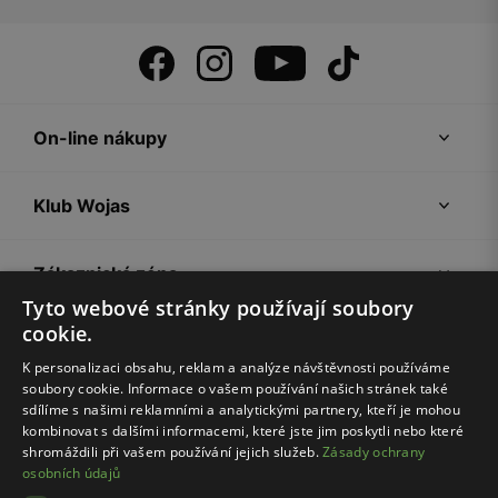
On-line nákupy
Klub Wojas
Zákaznická zóna
Tyto webové stránky používají soubory
cookie.
Společnost Wojas
K personalizaci obsahu, reklam a analýze návštěvnosti používáme
soubory cookie. Informace o vašem používání našich stránek také
Rady
sdílíme s našimi reklamními a analytickými partnery, kteří je mohou
kombinovat s dalšími informacemi, které jste jim poskytli nebo které
shromáždili při vašem používání jejich služeb.
Zásady ochrany
osobních údajů