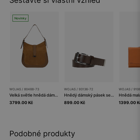
Sestavte si vlastní vzhled
Novinky
WOJAS / 80488-73
WOJAS / 93136-72
WOJAS / 910
Velká světle hnědá dámská kabelka z kombinované kůže
Hnědý dámský pásek se stříbrnou přezkou
3799.00 Kč
899.00 Kč
1399.00 K
Podobné produkty