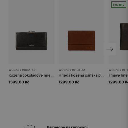
Novinky
WOJAS / 91085-52
WOJAS / 91108-52
WOJAS / 911
Kožená čokoládově hnědá dámská peněženka se zlatými detaily
Hnědá kožená pánská peněženka s ochranou RFID
1599.00 Kč
1299.00 Kč
1299.00 K
Bezpečné nakupování