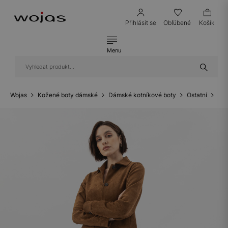
Přihlásit se
Obľúbené
Košík
Menu
Wojas
Kožené boty dámské
Dámské kotníkové boty
Ostatní
Hně