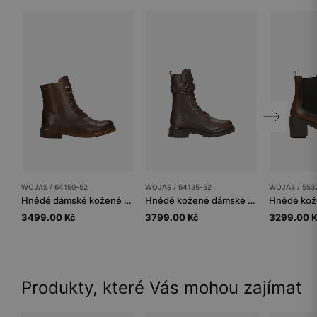
WOJAS / 64150-52
WOJAS / 64135-52
WOJAS / 553
Hnědé dámské kožené kotníkové boty
Hnědé kožené dámské kotníkové boty s vysokým šněrováním
3499.00 Kč
3799.00 Kč
3299.00 
Produkty, které Vás mohou zajímat