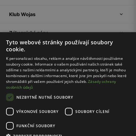
Klub Wojas
Zákaznická zóna
Tyto webové stránky používají soubory
cookie.
Společnost Wojas
K personalizaci obsahu, reklam a analýze návštěvnosti používáme
soubory cookie. Informace o vašem používání našich stránek také
Rady
sdílíme s našimi reklamními a analytickými partnery, kteří je mohou
kombinovat s dalšími informacemi, které jste jim poskytli nebo které
shromáždili při vašem používání jejich služeb.
Zásady ochrany
osobních údajů
NEZBYTNĚ NUTNÉ SOUBORY
VÝKONOVÉ SOUBORY
SOUBORY CÍLENÍ
Pravidla e-shopu
Zásady ochrany osobních údajů
FUNKČNÍ SOUBORY
Nastavení cookies