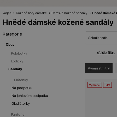
Wojas
Kožené boty dámské
Dámské kožené sandály
Hnědé dámské k
Hnědé dámské kožené sandály
Kategorie
Seřadit podle
Obuv
ďalšie filtre
Polobotky
Lodičky
Vymazat filtry
Sandály
Plátěnky
Výprodej
54%
Na podpatku
Na jehlovém podpatku
Gladiátorky
Pantofle