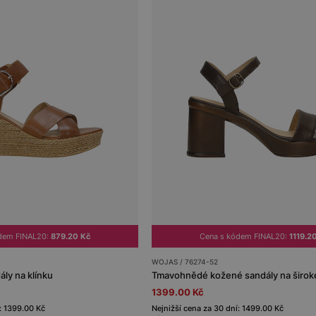
dem FINAL20:
879.20 Kč
Cena s kódem FINAL20:
1119.2
WOJAS / 76274-52
ly na klínku
Tmavohnědé kožené sandály na širo
1399.00 Kč
: 1399.00 Kč
Nejnižší cena za 30 dní: 1499.00 Kč