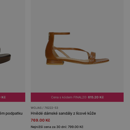
0 Kč
Cena s kódem FINAL20:
615.20 Kč
WOJAS / 76222-53
kém podpatku
Hnědé dámské sandály z lícové kůže
769.00 Kč
Nejnižší cena za 30 dní: 799.00 Kč