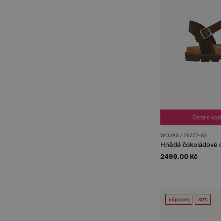
Cena s kó
WOJAS / 76277-62
Hnědé čokoládové d
2499.00 Kč
Výprodej
30%