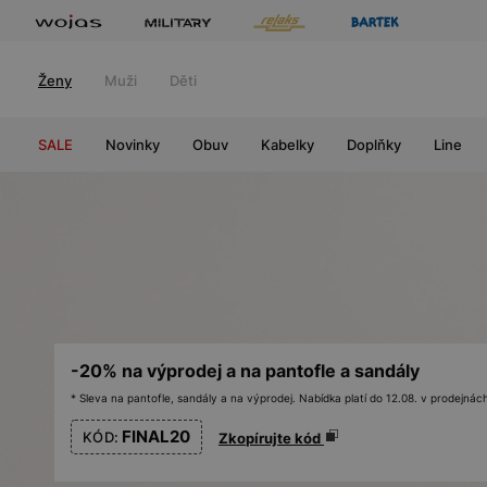
Ženy
Muži
Děti
SALE
Novinky
Obuv
Kabelky
Doplňky
Line
-20% na výprodej a na pantofle a sandály
* Sleva na pantofle, sandály a na výprodej. Nabídka platí do 12.08. v prodejn
FINAL20
KÓD:
Zkopírujte kód