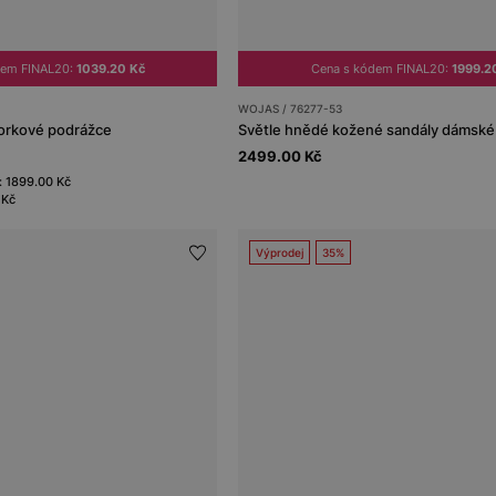
dem FINAL20:
1039.20 Kč
Cena s kódem FINAL20:
1999.2
WOJAS / 76277-53
orkové podrážce
Světle hnědé kožené sandály dámské
2499.00 Kč
: 1899.00 Kč
 Kč
Výprodej
35%