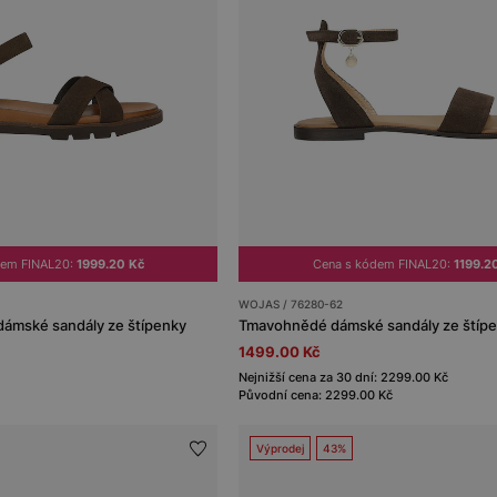
dem FINAL20:
1999.20 Kč
Cena s kódem FINAL20:
1199.2
WOJAS / 76280-62
ámské sandály ze štípenky
Tmavohnědé dámské sandály ze štíp
1499.00 Kč
Nejnižší cena za 30 dní: 2299.00 Kč
Původní cena: 2299.00 Kč
Výprodej
43%