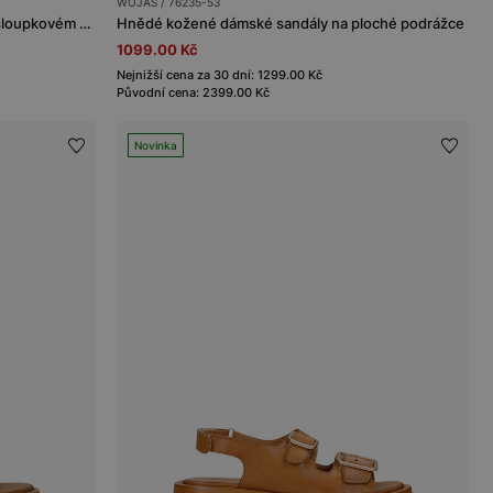
WOJAS / 76235-53
Hnědé semišové sandály na širokém sloupkovém podpatku
Hnědé kožené dámské sandály na ploché podrážce
1099.00 Kč
Nejnižší cena za 30 dní: 1299.00 Kč
Původní cena: 2399.00 Kč
Novinka