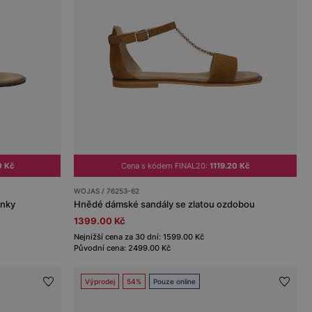
0 Kč
Cena s kódem FINAL20:
1119.20 Kč
WOJAS / 76253-62
enky
Hnědé dámské sandály se zlatou ozdobou
1399.00 Kč
Nejnižší cena za 30 dní: 1599.00 Kč
Původní cena: 2499.00 Kč
Výprodej
54%
Pouze online