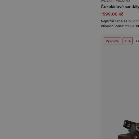
WOJAS / 76022-62
Čokoládové sandály
1599.00 Kč
Nejnižší cena za 30 dn
Původní cena: 2299.00
Výprodej
45%
L