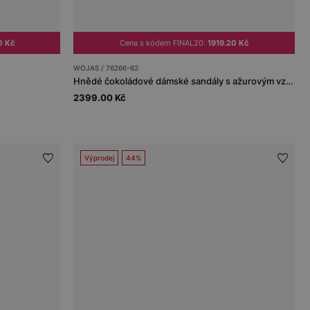
0 Kč
Cena s kódem FINAL20:
1919.20 Kč
WOJAS / 76266-62
Hnědé čokoládové dámské sandály s ažurovým vzorem
2399.00 Kč
Výprodej
44%