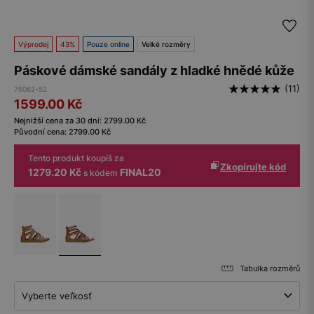
Výprodej
43%
Pouze online
Velké rozměry
Páskové dámské sandály z hladké hnědé kůže
(11)
76062-52
1599.00
Kč
Nejnižší cena za 30 dní:
2799.00
Kč
Původní cena:
2799.00
Kč
Tento produkt koupíš za
Zkopírujte kód
1279.20 Kč
FINAL20
s kódem
Tabulka rozměrů
Vyberte veľkosť