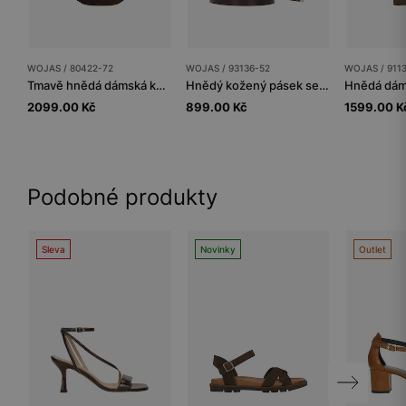
WOJAS / 80422-72
WOJAS / 93136-52
WOJAS / 911
Tmavě hnědá dámská kožená ledvinka
Hnědý kožený pásek se zlatou přezkou
2099.00 Kč
899.00 Kč
1599.00 K
Podobné produkty
Sleva
Novinky
Outlet