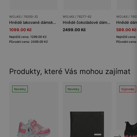
WOJAS / 76200-32
WOJAS / 76277-62
WOJAS / 760
Hnědé lakované dámské sandály s tenkými pásky
Hnědé čokoládové dámské sandály ze štípenky
1099.00 Kč
2499.00 Kč
589.00 Kč
Nejnižší cena: 1299.00 Kč
Nejnižší cena
Původní cena: 2499.00 Kč
Původní cena
Produkty, které Vás mohou zajímat
Novinky
Novinky
Výprodej