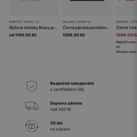
BARTEK / 87042-15
WOJAS / 91090-51
BARTEK / 870
Růžové tenisky Bluey pro dívky BARTEK 87042-15
Černá pánská peněženka s jemným vzorem
od 1199.00 Kč
1299.00 Kč
1099.00 K
Nejnižší cena 
Kč
Původní cena
Bezpečné nakupování
s certifikátem SSL
Doprava zdarma
nad 500 Kč
30 dní
na vrácení