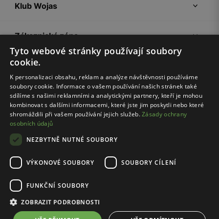
Klub Wojas
Zákaznická zóna
Tyto webové stránky používají soubory
cookie.
Společnost Wojas
K personalizaci obsahu, reklam a analýze návštěvnosti používáme
soubory cookie. Informace o vašem používání našich stránek také
Rady
sdílíme s našimi reklamními a analytickými partnery, kteří je mohou
kombinovat s dalšími informacemi, které jste jim poskytli nebo které
shromáždili při vašem používání jejich služeb.
Zásady ochrany
osobních údajů
NEZBYTNĚ NUTNÉ SOUBORY
VÝKONOVÉ SOUBORY
SOUBORY CÍLENÍ
Pravidla e-shopu
Zásady ochrany osobních údajů
FUNKČNÍ SOUBORY
Nastavení cookies
ZOBRAZIT PODROBNOSTI
© Wojas 2026