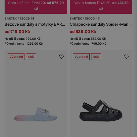
Cena s kódem FINAL20:
od 575.20
Cena s kódem FINAL20:
od 431.20
Kč
Kč
BARTEK / 89002-14
BARTEK / 89006-45
Béžové sandály s motýlky BARTEK 89002-14
Chlapecké sandály Spider-Man se svítící podrážkou BARTEK 89006-45
od 719.00 Kč
od 539.00 Kč
Nejnižší cena: 799.00 Kč
Nejnižší cena: 589.00 Kč
Původní cena: 1299.00 Kč
Původní cena: 749.00 Kč
Výprodej
40%
Výprodej
40%