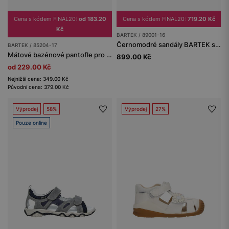
Cena s kódem FINAL20:
od 183.20
Cena s kódem FINAL20:
719.20 Kč
Kč
BARTEK / 89001-16
Černomodré sandály BARTEK se žlutými prvky 89001-16
BARTEK / 85204-17
Mátové bazénové pantofle pro dívky BARTEK 85204-17
899.00 Kč
od 229.00 Kč
Nejnižší cena: 349.00 Kč
Původní cena: 379.00 Kč
Výprodej
58%
Výprodej
27%
Pouze online