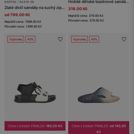
Hnědé dětské bazénové sandály s tygříkem BARTEK 85209-12
BARTEK / 84416-58
Zlaté dívčí sandály na suchý zip s květinovými detaily BARTEK 84416-58
319.00 Kč
od 799.00 Kč
Nejnižší cena: 379.00 Kč
Původní cena: 379.00 Kč
Nejnižší cena: 1099.00 Kč
Původní cena: 1399.00 Kč
Výprodej
40%
Výprodej
49%
Cena s kódem FINAL20:
183.20 Kč
Cena s kódem FINAL20:
od 143.20
Kč