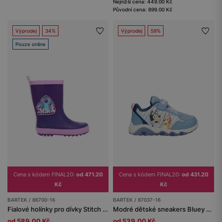
Nejnižší cena: 449.00 Kč
Původní cena: 899.00 Kč
Výprodej
34%
Výprodej
59%
Pouze online
Cena s kódem FINAL20:
od 471.20
Cena s kódem FINAL20:
od 431.20
Kč
Kč
BARTEK / 86700-16
BARTEK / 87037-16
Fialové holínky pro dívky Stitch | Lilo & Stitch BARTEK 86700-16
Modré dětské sneakers Bluey a Chilli se svítící podrážkou BARTEK 87037-16
od 589.00 Kč
od 539.00 Kč