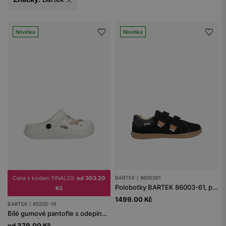
Novinka
Novinka
Cena s kódem FINAL20:
od 303.20
BARTEK / 8600361
Polobotky BARTEK 86003-61, pro chlapce, černo-hnědé
Kč
1499.00 Kč
BARTEK / 85205-19
Bílé gumové pantofle s odepínacími ozdobami
od 379.00 Kč