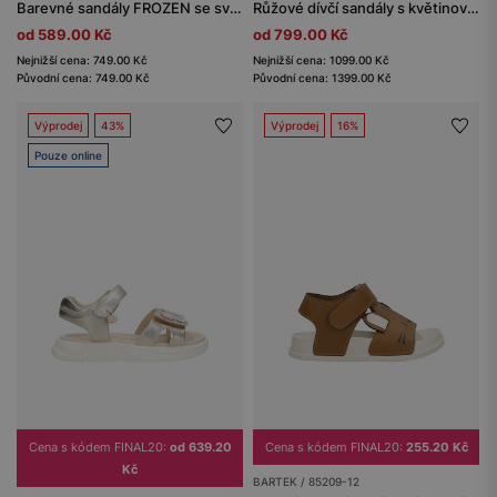
Barevné sandály FROZEN se svítící podrážkou BARTEK 89005-49
Růžové dívčí sandály s květinovými detaily BARTEK 84416-65
od 589.00 Kč
od 799.00 Kč
Nejnižší cena: 749.00 Kč
Nejnižší cena: 1099.00 Kč
Původní cena: 749.00 Kč
Původní cena: 1399.00 Kč
Výprodej
43%
Výprodej
16%
Pouze online
Cena s kódem FINAL20:
od 639.20
Cena s kódem FINAL20:
255.20 Kč
Kč
BARTEK / 85209-12