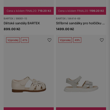
Cena s kódem FINAL20:
719.20 Kč
Cena s kódem FINAL20:
1199.20 Kč
BARTEK / 89001-15
BARTEK / 84414-69
Dětské sandály BARTEK
Stříbrné sandálky pro holčičku BARTEK 84414-69
899.00 Kč
1499.00 Kč
Výprodej
41%
Výprodej
49%