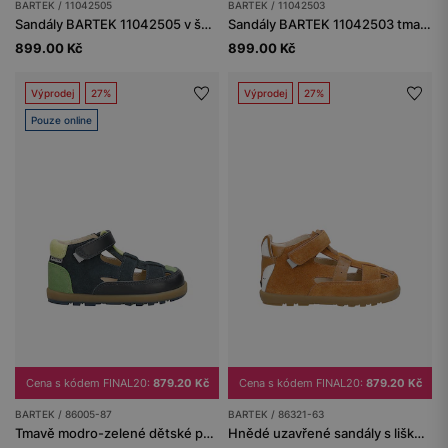
BARTEK / 11042505
BARTEK / 11042503
Sandály BARTEK 11042505 v šedo-modré barvě se žlutými akcenty
Sandály BARTEK 11042503 tmavě modré, zapínání na suchý zip
899.00 Kč
899.00 Kč
Výprodej
27%
Výprodej
27%
Pouze online
Cena s kódem FINAL20:
879.20 Kč
Cena s kódem FINAL20:
879.20 Kč
BARTEK / 86005-87
BARTEK / 86321-63
Tmavě modro-zelené dětské polobotky s výřezy BARTEK 86005-87
Hnědé uzavřené sandály s liškou BARTEK 86321-63