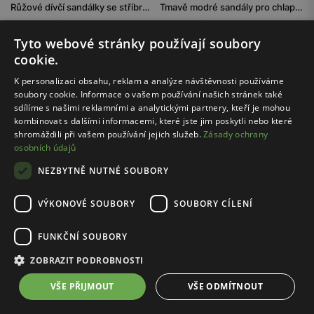
Růžové dívčí sandálky se stříbrnými detaily BARTEK 84409-85
Tmavě modré sandály pro chlapce s hnědými detaily BARTEK 84408-66
1099.00 Kč
719.00 Kč
Tyto webové stránky používají soubory
Nejnižší cena: 1399.00 Kč
Nejnižší cena: 769.00 Kč
Původní cena: 1399.00 Kč
Původní cena: 1399.00 Kč
cookie.
K personalizaci obsahu, reklam a analýze návštěvnosti používáme
Výprodej
21%
Výprodej
27%
soubory cookie. Informace o vašem používání našich stránek také
Pouze online
Pouze online
sdílíme s našimi reklamními a analytickými partnery, kteří je mohou
kombinovat s dalšími informacemi, které jste jim poskytli nebo které
shromáždili při vašem používání jejich služeb.
Zásady ochrany
osobních údajů
NEZBYTNĚ NUTNÉ SOUBORY
VÝKONOVÉ SOUBORY
SOUBORY CÍLENÍ
FUNKČNÍ SOUBORY
ZOBRAZIT PODROBNOSTI
Cena s kódem FINAL20:
879.20 Kč
Cena s kódem FINAL20:
879.20 Kč
VŠE PŘIJMOUT
VŠE ODMÍTNOUT
BARTEK / 84409-63
BARTEK / 84405-86