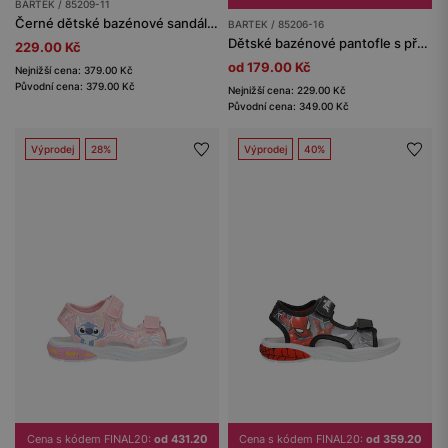
BARTEK / 85209-11
Černé dětské bazénové sandály panda BARTEK 85209-11
BARTEK / 85206-16
Dětské bazénové pantofle s přechodem barev námořnická modrá-béžová BARTEK 85206-16
229.00 Kč
od 179.00 Kč
Nejnižší cena: 379.00 Kč
Původní cena: 379.00 Kč
Nejnižší cena: 229.00 Kč
Původní cena: 349.00 Kč
Výprodej
28%
Výprodej
40%
Cena s kódem FINAL20:
od 431.20
Cena s kódem FINAL20:
od 359.20