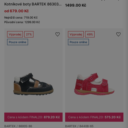
Kotníkové boty BARTEK 86303-19, bílé
1499.00 Kč
od 679.00 Kč
Nejnižší cena: 719.00 Kč
Původní cena: 1299.00 Kč
Výprodej
27%
Výprodej
49%
Pouze online
Pouze online
Cena s kódem FINAL20:
879.20 Kč
Cena s kódem FINAL20:
575.20 Kč
BARTEK / 86005-86
BARTEK / 84408-65