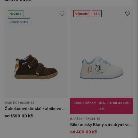
Novinka
Výprodej
55%
Pouze online
BARTEK / 86318-63
Cena s kódem FINAL20:
od 327.20
Čokoládové dětské kotníkové boty s liškou BARTEK 86318-63
Kč
od 1599.00 Kč
BARTEK / 87034-19
Bílé tenisky Bluey s modrými vsadkami BARTEK 87034-19
od 409.00 Kč