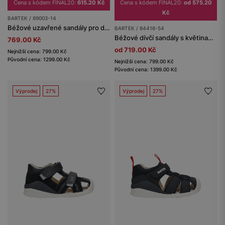
Cena s kódem FINAL20:
615.20 Kč
Cena s kódem FINAL20:
od 575.20
Kč
BARTEK / 89003-14
Béžové uzavřené sandály pro dívky BARTEK 89003-14
BARTEK / 84416-54
Béžové dívčí sandály s květinami BARTEK 84416-54
769.00 Kč
od 719.00 Kč
Nejnižší cena: 799.00 Kč
Původní cena: 1299.00 Kč
Nejnižší cena: 799.00 Kč
Původní cena: 1399.00 Kč
Výprodej
27%
Výprodej
27%