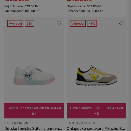
Nejnižší cena: 679.00 Kč
Nejnižší cena: 589.00 Kč
Původní cena: 899.00 Kč
Původní cena: 1299.00 Kč
Výprodej
53%
Výprodej
46%
Cena s kódem FINAL20:
od 359.20
Cena s kódem FINAL20:
od 431.20
Kč
Kč
BARTEK / 87035-19
BARTEK / 87033-29
Dětské tenisky Stitch s barevnou podrážkou BARTEK 87035-19
Chlapecké sneakers Pikachu BARTEK 87033-29