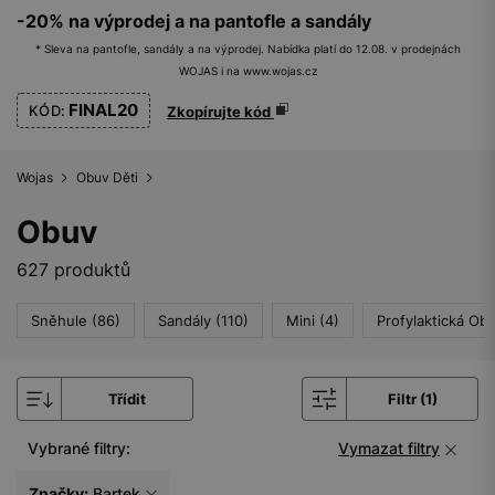
-20% na výprodej a na pantofle a sandály
* Sleva na pantofle, sandály a na výprodej. Nabídka platí do 12.08. v prodejnách
WOJAS i na www.wojas.cz
FINAL20
KÓD:
Zkopírujte kód
Wojas
Obuv Děti
Obuv
627 produktů
Sněhule (86)
Sandály (110)
Mini (4)
Profylaktická Obu
Třídit
Filtr (1)
Vybrané filtry:
Vymazat filtry
Značky:
Bartek