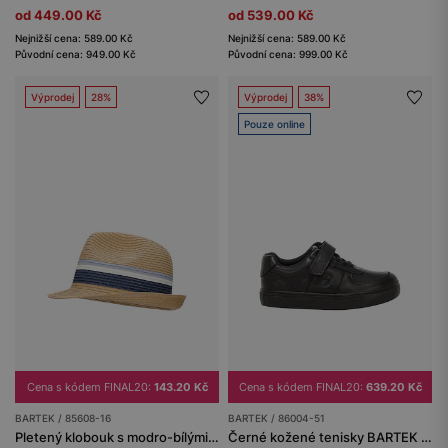
od 449.00 Kč
od 539.00 Kč
Nejnižší cena: 589.00 Kč
Nejnižší cena: 589.00 Kč
Původní cena: 949.00 Kč
Původní cena: 999.00 Kč
Výprodej
28%
Výprodej
38%
Pouze online
Cena s kódem FINAL20:
143.20 Kč
Cena s kódem FINAL20:
639.20 Kč
BARTEK / 85608-16
BARTEK / 86004-51
Pletený klobouk s modro-bílými pruhy
Černé kožené tenisky BARTEK 86004-51