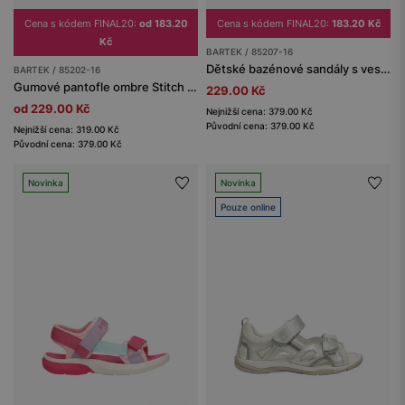
Cena s kódem FINAL20:
od 183.20
Cena s kódem FINAL20:
183.20 Kč
Kč
BARTEK / 85207-16
Dětské bazénové sandály s vesmírným motivem BARTEK 85207-16
BARTEK / 85202-16
Gumové pantofle ombre Stitch růžovo-modré BARTEK 85202-16
229.00 Kč
od 229.00 Kč
Nejnižší cena: 379.00 Kč
Původní cena: 379.00 Kč
Nejnižší cena: 319.00 Kč
Původní cena: 379.00 Kč
Novinka
Novinka
Pouze online