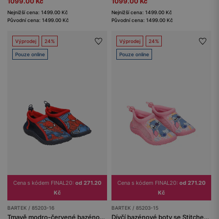
1099.00 Kč
1099.00 Kč
Nejnižší cena: 1499.00 Kč
Nejnižší cena: 1499.00 Kč
Původní cena: 1499.00 Kč
Původní cena: 1499.00 Kč
Výprodej
24%
Výprodej
24%
Pouze online
Pouze online
Cena s kódem FINAL20:
od 271.20
Cena s kódem FINAL20:
od 271.20
Kč
Kč
BARTEK / 85203-16
BARTEK / 85203-15
Tmavě modro-červené bazénové boty Spider-Man BARTEK 85203-16
Dívčí bazénové boty se Stitchem BARTEK 85203-15