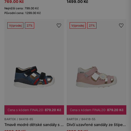
769.00 Kč
1499.00 Kč
Nejnižší cena: 799.00 Kč
Původní cena: 1299.00 Kč
Výprodej
27%
Výprodej
27%
Cena s kódem FINAL20:
879.20 Kč
Cena s kódem FINAL20:
879.20 Kč
BARTEK / 84418-65
BARTEK / 84418-55
Tmavě modré dětské sandály s červenými detaily BARTEK 84418-65
Dívčí uzavřené sandály ze štípenky s fólií s květinovými aplikacemi BARTEK 84418-55