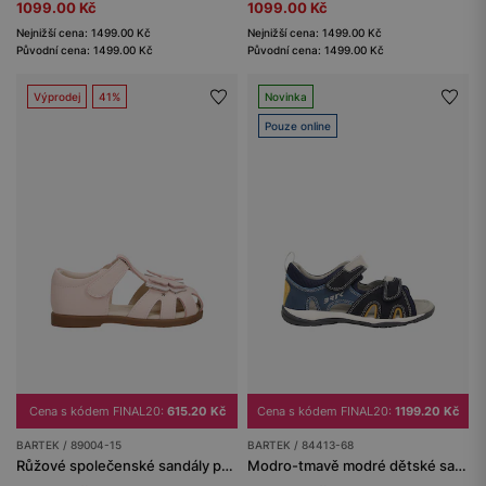
1099.00 Kč
1099.00 Kč
Nejnižší cena: 1499.00 Kč
Nejnižší cena: 1499.00 Kč
Původní cena: 1499.00 Kč
Původní cena: 1499.00 Kč
Výprodej
41%
Novinka
Pouze online
Cena s kódem FINAL20:
615.20 Kč
Cena s kódem FINAL20:
1199.20 Kč
BARTEK / 89004-15
BARTEK / 84413-68
Růžové společenské sandály pro dívky s motýlkem
Modro-tmavě modré dětské sandály se žlutými detaily BARTEK 84413-68