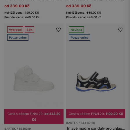
od 339.00 Kč
od 339.00 Kč
Nejnižší cena: 499.00 Kč
Nejnižší cena: 449.00 Kč
Původní cena: 449.00 Kč
Původní cena: 449.00 Kč
Výprodej
48%
Novinka
Pouze online
Pouze online
Cena s kódem FINAL20:
od 543.20
Cena s kódem FINAL20:
1199.20 Kč
Kč
BARTEK / 84414-66
Tmavě modré sandály pro chlapce s modrými detaily BARTEK 84414-66
BARTEK / 8630319