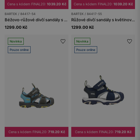
Cena s kódem FINAL20:
1039.20 Kč
Cena s kódem FINAL20:
1039.20 Kč
BARTEK / 84417-54
BARTEK / 84417-55
Béžovo-růžové dívčí sandály s květinovým motivem BARTEK 84417-54
Růžové dívčí sandály s květinovým zdobením ze fóliované štípenky
1299.00 Kč
1299.00 Kč
Novinka
Novinka
Pouze online
Pouze online
Cena s kódem FINAL20:
719.20 Kč
Cena s kódem FINAL20:
719.20 Kč