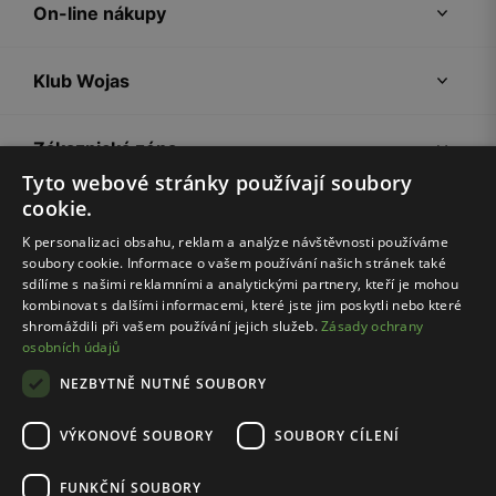
On-line nákupy
Klub Wojas
Zákaznická zóna
Tyto webové stránky používají soubory
cookie.
Společnost Wojas
K personalizaci obsahu, reklam a analýze návštěvnosti používáme
soubory cookie. Informace o vašem používání našich stránek také
Rady
sdílíme s našimi reklamními a analytickými partnery, kteří je mohou
kombinovat s dalšími informacemi, které jste jim poskytli nebo které
shromáždili při vašem používání jejich služeb.
Zásady ochrany
osobních údajů
NEZBYTNĚ NUTNÉ SOUBORY
VÝKONOVÉ SOUBORY
SOUBORY CÍLENÍ
Pravidla e-shopu
Zásady ochrany osobních údajů
FUNKČNÍ SOUBORY