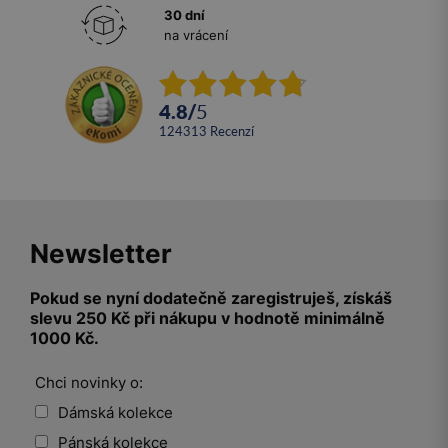
30 dní
na vrácení
4.8
/
5
124313
recenzí
Newsletter
Pokud se nyní dodatečně zaregistruješ, získáš
slevu 250 Kč při nákupu v hodnotě minimálně
1000 Kč.
Chci novinky o:
Dámská kolekce
Pánská kolekce