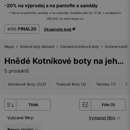
-20% na výprodej a na pantofle a sandály
* Sleva na pantofle, sandály a na výprodej. Nabídka platí do 12.08. v prodejnách
WOJAS i na www.wojas.cz
FINAL20
KÓD:
Zkopírujte kód
Wojas
Kožené boty dámské
Dámské kotníkové boty
Kožené kotník
Hnědé Kotníkové boty na jehlovém podpatku pro ženy
5 produktů
Kotníkové Boty (223)
Trekové Boty (3)
Tenisky (7)
Ch
Třídit
Filtr (1)
Vybrané filtry:
Vymazat filtry
Barva:
Hnědý