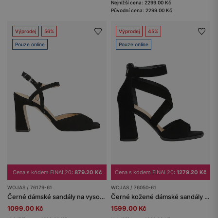
Nejnižší cena: 2299.00 Kč
Původní cena: 2299.00 Kč
Výprodej
56%
Výprodej
45%
Pouze online
Pouze online
Cena s kódem FINAL20:
879.20 Kč
Cena s kódem FINAL20:
1279.20 Kč
WOJAS / 76179-61
WOJAS / 76050-61
Černé dámské sandály na vysokém podpatku
Černé kožené dámské sandály na podpatku v elegantním stylu
1099.00 Kč
1599.00 Kč