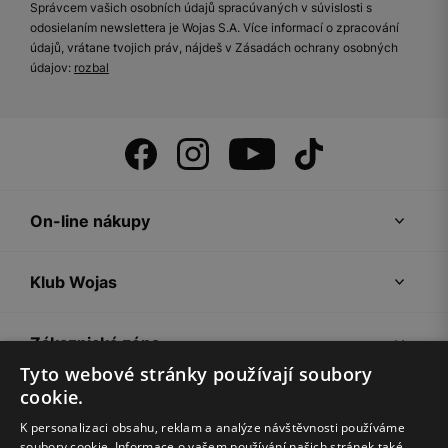
Správcem vašich osobních údajů spracúvaných v súvislosti s
odosielaním newslettera je Wojas S.A. Více informací o zpracování
údajů, vrátane tvojich práv, nájdeš v Zásadách ochrany osobných
údajov:
rozbal
On-line nákupy
Klub Wojas
Zákaznická zóna
Tyto webové stránky používají soubory
cookie.
Společnost Wojas
K personalizaci obsahu, reklam a analýze návštěvnosti používáme
soubory cookie. Informace o vašem používání našich stránek také