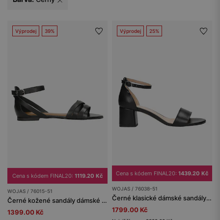
Výprodej
39%
Výprodej
25%
Cena s kódem FINAL20:
1439.20 Kč
Cena s kódem FINAL20:
1119.20 Kč
WOJAS / 76038-51
WOJAS / 76015-51
Černé klasické dámské sandály na podpatku
Černé kožené sandály dámské z kvalitní kůže
1799.00 Kč
1399.00 Kč