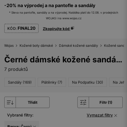
-20% na výprodej a na pantofle a sandály
* Sleva na pantofle, sandály a na výprodej. Nabídka platí do 12.08. v prodejnách
WOJAS i na www.wojas.cz
FINAL20
KÓD:
Zkopírujte kód
Wojas
Kožené boty dámské
Dámské kožené sandály
Kožené sandá
Černé dámské kožené sandály na podpatku
7 produktů
Sandály (169)
Plátěnky (7)
Na Podpatku (30)
Na Jehl
Třídit
Filtr (1)
Vybrané filtry:
Vymazat filtry
Barva:
Černý