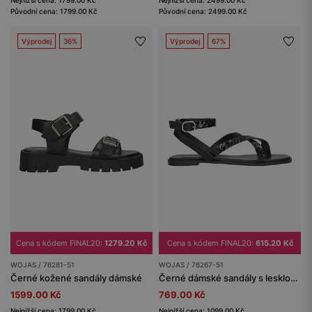
Nejnižší cena: 1799.00 Kč
Nejnižší cena: 2499.00 Kč
Původní cena: 1799.00 Kč
Původní cena: 2499.00 Kč
Výprodej
36%
Výprodej
67%
Cena s kódem FINAL20:
1279.20 Kč
Cena s kódem FINAL20:
615.20 Kč
WOJAS / 76281-51
WOJAS / 76267-51
Černé kožené sandály dámské
Černé dámské sandály s lesklou texturou
1599.00 Kč
769.00 Kč
Nejnižší cena: 1799.00 Kč
Nejnižší cena: 1099.00 Kč