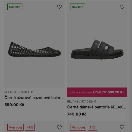
Novinka
Novinka
RELAKS / R74041-11
Cena s kódem FINAL20:
599.20 Kč
Černé ažurové bazénové baleríny RELAKS
RELAKS / R74032-11
599.00 Kč
Černé dámské pantofle RELAKS se širokými pásky
749.00 Kč
Výprodej
48%
Výprodej
21%