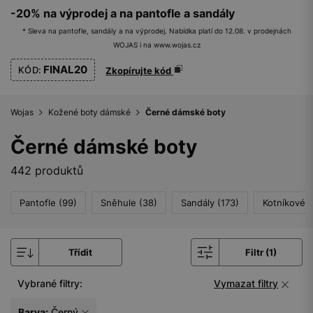
-20% na výprodej a na pantofle a sandály
* Sleva na pantofle, sandály a na výprodej. Nabídka platí do 12.08. v prodejnách
WOJAS i na www.wojas.cz
FINAL20
KÓD:
Zkopírujte kód
Wojas
Kožené boty dámské
Černé dámské boty
Černé dámské boty
442 produktů
Pantofle (99)
Sněhule (38)
Sandály (173)
Kotníkové 
Třídit
Filtr (1)
Vybrané filtry:
Vymazat filtry
Barva:
Černý