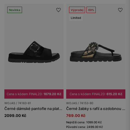
Novinka
Výprodej
69%
Limited
Cena s kódem FINAL20:
1679.20 Kč
Cena s kódem FINAL20:
615.20 Kč
WOJAS / 74163-61
WOJAS / 74153-80
Černé dámské pantofle na platformě
Černé žabky s rafií a ozdobnou přezkou
2099.00 Kč
769.00 Kč
Nejnižší cena: 1099.00 Kč
Původní cena: 2499.00 Kč