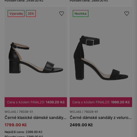
Původní cena: 2499.00 Kč
Původní cena: 2899.00 Kč
Výprodej
25%
Novinka
Cena s kódem FINAL20:
1439.20 Kč
Cena s kódem FINAL20:
1999.20 Kč
WOJAS / 76038-51
WOJAS / 76028-61
Černé klasické dámské sandály na podpatku
Černé dámské sandály z velurové kůže s vysokým podpatkem
1799.00 Kč
2499.00 Kč
Nejnižší cena: 2399.00 Kč
Původní cena: 2399.00 Kč