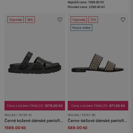
Nejnižší cena: 1599.00 Kč
Původní cena: 2299.00 Kč
Výprodej
36%
Výprodej
72%
Pouze online
Cena s kódem FINAL20:
1279.20 Kč
Cena s kódem FINAL20:
471.20 Kč
WOJAS / 74135-51
WOJAS / 74157-80
Černé kožené dámské pantofle na ploché podrážce
Černo-béžové dámské pantofle z lícové kůže s pleteninou z rafie
1599.00 Kč
589.00 Kč