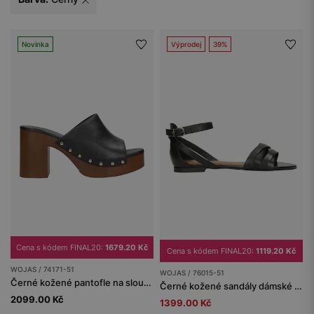
Novinka
Výprodej
39%
Cena s kódem FINAL20:
1679.20 Kč
Cena s kódem FINAL20:
1119.20 Kč
WOJAS / 74171-51
WOJAS / 76015-51
Černé kožené pantofle na sloupkovém podpatku a platformě
Černé kožené sandály dámské z kvalitní kůže
2099.00 Kč
1399.00 Kč