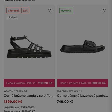
Výprodej
52%
Novinka
Limited
Cena s kódem FINAL20:
1119.20 Kč
Cena s kódem FINAL20:
599.20 Kč
WOJAS / 76260-51
RELAKS / R74039-11
Černé kožené sandály se stříbrnými cvočky
Černé dámské bazénové pantofle RELAKS
1399.00 Kč
749.00 Kč
Nejnižší cena: 1599.00 Kč
Původní cena: 2899.00 Kč