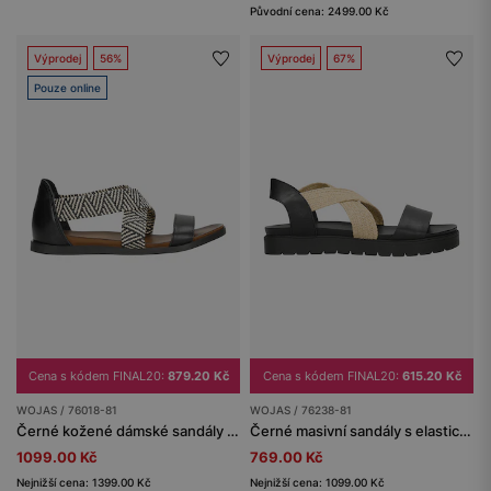
Původní cena: 2499.00 Kč
Výprodej
56%
Výprodej
67%
Pouze online
Cena s kódem FINAL20:
879.20 Kč
Cena s kódem FINAL20:
615.20 Kč
WOJAS / 76018-81
WOJAS / 76238-81
Černé kožené dámské sandály s etno vzorem
Černé masivní sandály s elastickým látkový páskem
1099.00 Kč
769.00 Kč
Nejnižší cena: 1399.00 Kč
Nejnižší cena: 1099.00 Kč