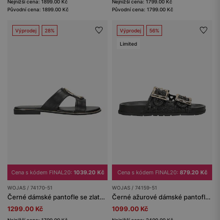
Nejnižší cena: 1899.00 Kč
Nejnižší cena: 1799.00 Kč
Původní cena: 1899.00 Kč
Původní cena: 1799.00 Kč
Výprodej
28%
Výprodej
56%
Limited
Cena s kódem FINAL20:
1039.20 Kč
Cena s kódem FINAL20:
879.20 Kč
WOJAS / 74170-51
WOJAS / 74159-51
Černé dámské pantofle se zlatou ozdobou
Černé ažurové dámské pantofle z lícové kůže se zlatými přezkami
1299.00 Kč
1099.00 Kč