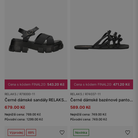
Cena s kódem FINAL20:
543.20 Kč
Cena s kódem FINAL20:
471.20 Kč
RELAKS / R78000-11
RELAKS / R74037-11
Černé dámské sandály RELAKS na masivní podrážce
Černé dámské bazénové pantofle RELAKS s mašličkami
679.00 Kč
589.00 Kč
Nejnižší cena: 769.00 Kč
Nejnižší cena: 749.00 Kč
Původní cena: 1299.00 Kč
Původní cena: 749.00 Kč
Výprodej
69%
Novinka