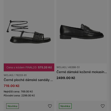
Cena s kódem FINAL20:
575.20 Kč
WOJAS / 46398-51
Černé dámské kožené mokasíny penny loafers
WOJAS / 76233-81
2499.00 Kč
Černé ploché dámské sandály se šněrováním na kotníku
719.00 Kč
Nejnižší cena: 769.00 Kč
Původní cena: 2299.00 Kč
Novinka
Novinka