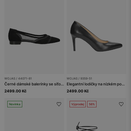
WOJAS / 44071-81
WOJAS / 9359-51
Černé dámské balerínky se síťovinou
Elegantní lodičky na nízkém podpatku v černé barvě
2499.00 Kč
2499.00 Kč
Novinka
Výprodej
56%