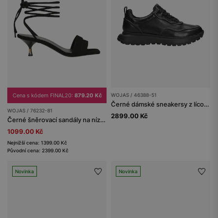
Cena s kódem FINAL20:
879.20 Kč
WOJAS / 46388-51
Černé dámské sneakersy z lícové kůže
WOJAS / 76232-81
2899.00 Kč
Černé šněrovací sandály na nízkém podpatku
1099.00 Kč
Nejnižší cena: 1399.00 Kč
Původní cena: 2399.00 Kč
Novinka
Novinka