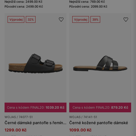
Nejnižší cena: 2499.00 Kč
Nejnižší cena: 769.00 Kč
Původní cena: 2499.00 Kč
Původní cena: 2099.00 Kč
Výprodej
32%
Výprodej
39%
Cena s kódem FINAL20:
1039.20 Kč
Cena s kódem FINAL20:
879.20 Kč
WOJAS / 74077-51
WOJAS / 74141-51
Černé dámské pantofle s řemínky a korkovou podrážkou
Černé kožené pantofle dámské
1299.00 Kč
1099.00 Kč