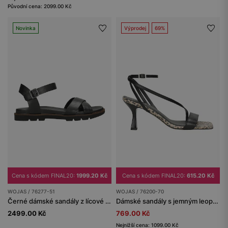
Původní cena: 2099.00 Kč
Novinka
Výprodej
69%
Cena s kódem FINAL20:
1999.20 Kč
Cena s kódem FINAL20:
615.20 Kč
WOJAS / 76277-51
WOJAS / 76200-70
Černé dámské sandály z lícové kůže
Dámské sandály s jemným leopardím vzorem
2499.00 Kč
769.00 Kč
Nejnižší cena: 1099.00 Kč