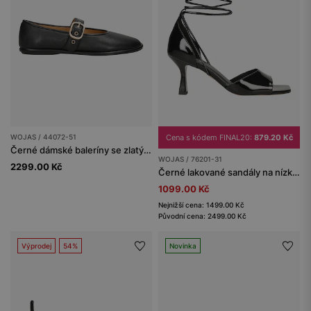
WOJAS / 44072-51
Cena s kódem FINAL20:
879.20 Kč
Černé dámské baleríny se zlatými prvky
WOJAS / 76201-31
2299.00 Kč
Černé lakované sandály na nízkém podpatku se šněrováním kolem kotníku
1099.00 Kč
Nejnižší cena: 1499.00 Kč
Původní cena: 2499.00 Kč
Výprodej
54%
Novinka