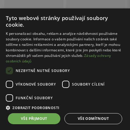
WOJAS / 44070-61
WOJAS / 35179-81
Tyto webové stránky používají soubory
Černé semišové balerínky na podpatku
Černé dámské lodičky na jehlovém podpatku s průhledným detailem
cookie.
2499.00 Kč
2499.00 Kč
K personalizaci obsahu, reklam a analýze návštěvnosti používáme
soubory cookie. Informace o vašem používání našich stránek také
sdílíme s našimi reklamními a analytickými partnery, kteří je mohou
kombinovat s dalšími informacemi, které jste jim poskytli nebo které
...
1
8
shromáždili při vašem používání jejich služeb.
Zásady ochrany
osobních údajů
NEZBYTNĚ NUTNÉ SOUBORY
Černé dámské boty - elegance a styl pro každou
příležitost
VÝKONOVÉ SOUBORY
SOUBORY CÍLENÍ
Černé dámské boty představují nadčasovou klasiku, která nikdy
FUNKČNÍ SOUBORY
nevyjde z módy. V nabídce značky Wojas najdeš širokou škálu
černých bot, které spojují eleganci s pohodlím a jsou vyrobeny z
ZOBRAZIT PODROBNOSTI
nejkvalitnějších materiálů. Díky své univerzální barvě se černé boty
perfektně hodí ke každému outfitu a stylu, což z nich činí
VŠE PŘIJMOUT
VŠE ODMÍTNOUT
nezbytnou součást Tvého šatníku.