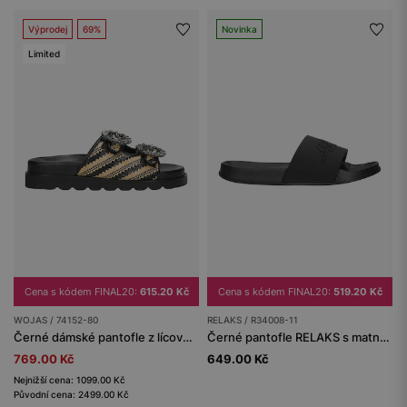
Výprodej
69%
Novinka
Limited
Cena s kódem FINAL20:
615.20 Kč
Cena s kódem FINAL20:
519.20 Kč
WOJAS / 74152-80
RELAKS / R34008-11
Černé dámské pantofle z lícové kůže a rafie s křišťálovou ozdobou
Černé pantofle RELAKS s matnou úpravou
769.00 Kč
649.00 Kč
Nejnižší cena: 1099.00 Kč
Původní cena: 2499.00 Kč