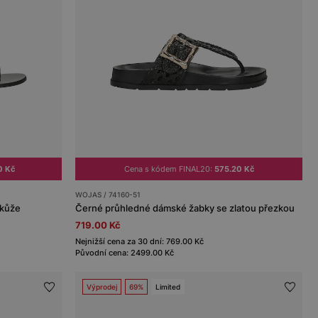
0 Kč
Cena s kódem FINAL20:
575.20 Kč
WOJAS / 74160-51
 kůže
Černé průhledné dámské žabky se zlatou přezkou
719.00 Kč
Nejnižší cena za 30 dní: 769.00 Kč
Původní cena: 2499.00 Kč
Výprodej
69%
Limited