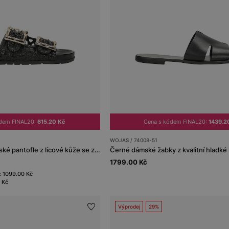
ódem FINAL20:
615.20 Kč
Cena s kódem FINAL20:
1439.2
WOJAS / 74008-51
Černé ažurové dámské pantofle z lícové kůže se zlatými přezkami
Černé dámské žabky z kvalitní hladké
1799.00 Kč
: 1099.00 Kč
 Kč
Výprodej
29%