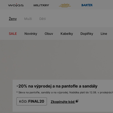
Ženy
Muži
Děti
SALE
Novinky
Obuv
Kabelky
Doplňky
Line
-20% na výprodej a na pantofle a sandály
* Sleva na pantofle, sandály a na výprodej. Nabídka platí do 12.08. v prodejn
FINAL20
KÓD:
Zkopírujte kód