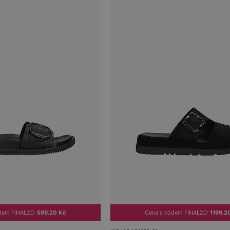
dem FINAL20:
599.20 Kč
Cena s kódem FINAL20:
1199.2