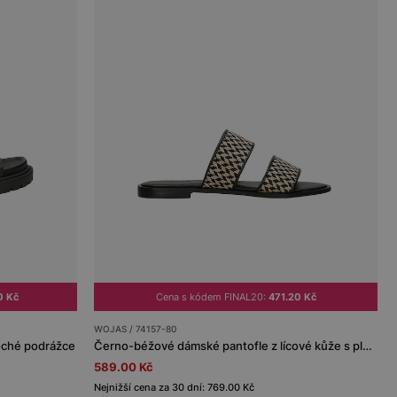
0 Kč
Cena s kódem FINAL20:
471.20 Kč
WOJAS / 74157-80
oché podrážce
Černo-béžové dámské pantofle z lícové kůže s pleteninou z rafie
589.00 Kč
Nejnižší cena za 30 dní: 769.00 Kč