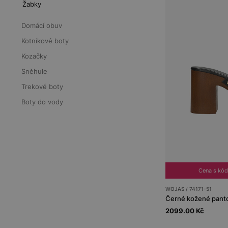
Žabky
Domácí obuv
Kotníkové boty
Kozačky
Sněhule
Trekové boty
Boty do vody
Cena s kó
WOJAS / 74171-51
2099.00 Kč