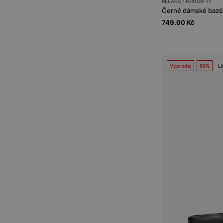
RELAKS / R74039-11
Černé dámské bazé
749.00 Kč
Výprodej
69%
Li