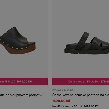
dem FINAL20:
1679.20 Kč
Cena s kódem FINAL20:
1279.2
WOJAS / 74135-51
Černé kožené pantofle na sloupkovém podpatku a platformě
Černé kožené dámské pantofle na pl
1599.00 Kč
Nejnižší cena za 30 dní: 2499.00 Kč