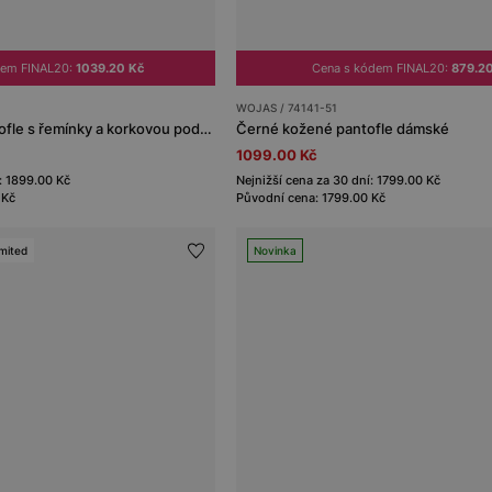
dem FINAL20:
1039.20 Kč
Cena s kódem FINAL20:
879.2
WOJAS / 74141-51
Černé dámské pantofle s řemínky a korkovou podrážkou
Černé kožené pantofle dámské
1099.00 Kč
: 1899.00 Kč
Nejnižší cena za 30 dní: 1799.00 Kč
 Kč
Původní cena: 1799.00 Kč
mited
Novinka