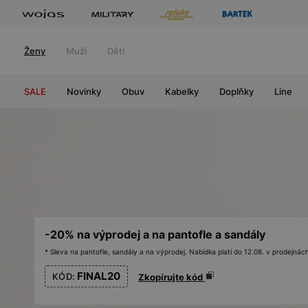
Ženy
Muži
Děti
SALE
Novinky
Obuv
Kabelky
Doplňky
Line
-20% na výprodej a na pantofle a sandály
* Sleva na pantofle, sandály a na výprodej. Nabídka platí do 12.08. v prodejn
FINAL20
KÓD:
Zkopírujte kód