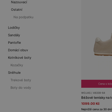
Nazouvací
Ostatní
Na podpatku
Lodičky
Sandály
Pantofle
Domácí obuv
Kotníkové boty
Kozačky
Sněhule
Trekové boty
Cena s kó
Boty do vody
WOJAS / 46339-64
Béžové tenisky na 
1099.00 Kč
Nejnižší cena za 30 dní