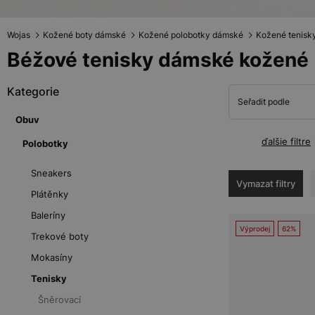
Wojas
Kožené boty dámské
Kožené polobotky dámské
Kožené tenisk
Béžové tenisky dámské kožené
Kategorie
Seřadit podle
Obuv
ďalšie filtre
Polobotky
Sneakers
Vymazat filtry
Plátěnky
Baleríny
Výprodej
62%
Trekové boty
Mokasíny
Tenisky
Šněrovací