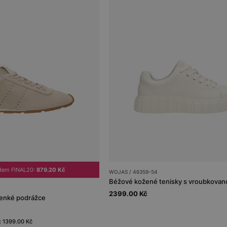
dem FINAL20:
879.20 Kč
WOJAS / 46359-54
Béžové kožené tenisky s vroubkova
2399.00 Kč
tenké podrážce
: 1399.00 Kč