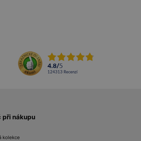
4.8
/
5
124313
recenzí
č při nákupu
á kolekce