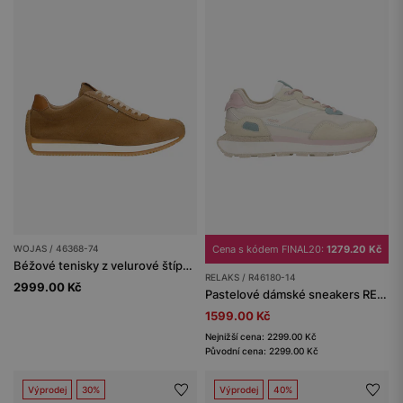
WOJAS / 46368-74
Cena s kódem FINAL20:
1279.20 Kč
Béžové tenisky z velurové štípané kůže
RELAKS / R46180-14
2999.00 Kč
Pastelové dámské sneakers RELAKS na masivní podrážce
1599.00 Kč
Nejnižší cena: 2299.00 Kč
Původní cena: 2299.00 Kč
Výprodej
30%
Výprodej
40%