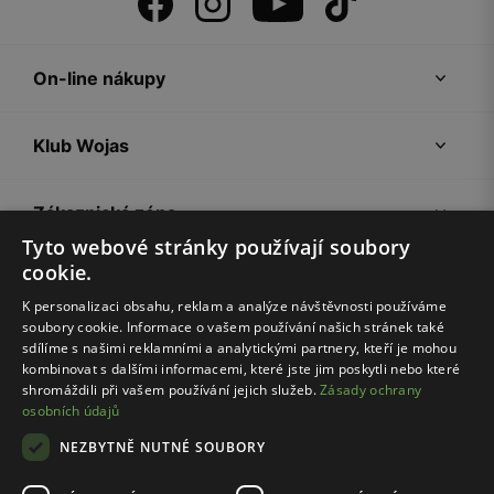
On-line nákupy
Klub Wojas
Zákaznická zóna
Tyto webové stránky používají soubory
cookie.
Společnost Wojas
K personalizaci obsahu, reklam a analýze návštěvnosti používáme
soubory cookie. Informace o vašem používání našich stránek také
Rady
sdílíme s našimi reklamními a analytickými partnery, kteří je mohou
kombinovat s dalšími informacemi, které jste jim poskytli nebo které
shromáždili při vašem používání jejich služeb.
Zásady ochrany
osobních údajů
NEZBYTNĚ NUTNÉ SOUBORY