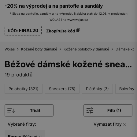
-20% na výprodej a na pantofle a sandály
* Sleva na pantofle, sandály a na výprodej. Nabídka platí do 12.08. v prodejnách
WOJAS i na www.wojas.cz
FINAL20
KÓD:
Zkopírujte kód
Wojas
Kožené boty dámské
Kožené polobotky dámské
Dámské kož
Béžové dámské kožené sneakers
19 produktů
Polobotky (321)
Sneakers (76)
Plátěnky (3)
Baleríny 
Třídit
Filtr (1)
Vybrané filtry:
Vymazat filtry
Barva:
Béžový