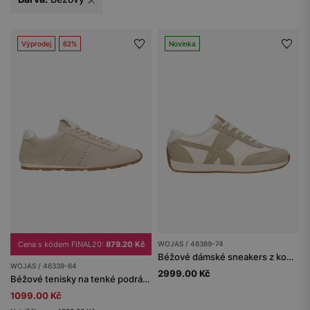
Výprodej
62%
Novinka
Cena s kódem FINAL20:
879.20 Kč
WOJAS / 46389-74
Béžové dámské sneakers z kombinované kůže
WOJAS / 46339-64
2999.00 Kč
Béžové tenisky na tenké podrážce
1099.00 Kč