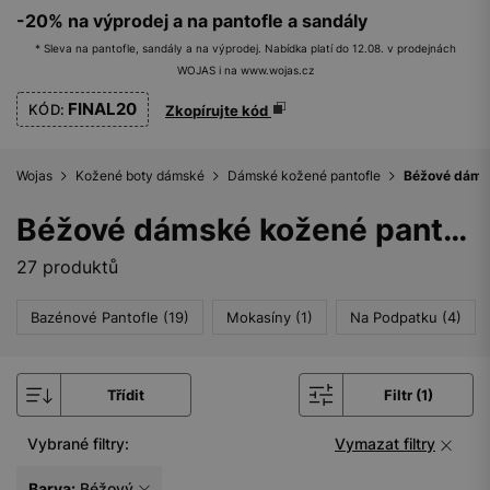
-20% na výprodej a na pantofle a sandály
* Sleva na pantofle, sandály a na výprodej. Nabídka platí do 12.08. v prodejnách
WOJAS i na www.wojas.cz
FINAL20
KÓD:
Zkopírujte kód
Wojas
Kožené boty dámské
Dámské kožené pantofle
Béžové dámsk
Béžové dámské kožené pantofle
27 produktů
Bazénové Pantofle (19)
Mokasíny (1)
Na Podpatku (4)
Třídit
Filtr (1)
Vybrané filtry:
Vymazat filtry
Barva:
Béžový