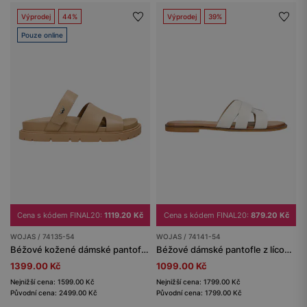
Výprodej
44%
Výprodej
39%
Pouze online
Cena s kódem FINAL20:
1119.20 Kč
Cena s kódem FINAL20:
879.20 Kč
WOJAS / 74135-54
WOJAS / 74141-54
Béžové kožené dámské pantofle na masivní podrážce
Béžové dámské pantofle z lícové kůže
1399.00 Kč
1099.00 Kč
Nejnižší cena: 1599.00 Kč
Nejnižší cena: 1799.00 Kč
Původní cena: 2499.00 Kč
Původní cena: 1799.00 Kč