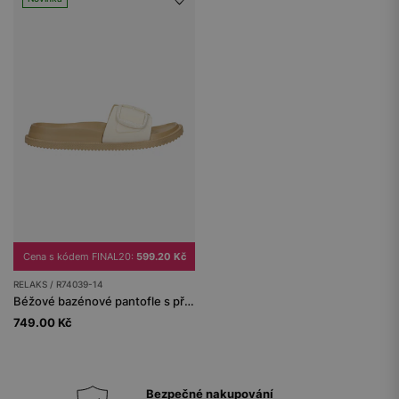
Cena s kódem FINAL20:
599.20 Kč
RELAKS / R74039-14
Béžové bazénové pantofle s přezkou RELAKS
749.00 Kč
Bezpečné nakupování