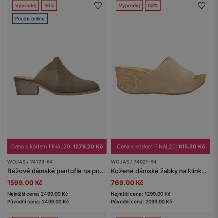
Výprodej
36%
Výprodej
63%
Pouze online
Cena s kódem FINAL20:
1279.20 Kč
Cena s kódem FINAL20:
615.20 Kč
WOJAS / 74178-64
WOJAS / 74021-64
Béžové dámské pantofle na podpatku se zakrytou špičkou
Kožené dámské žabky na klínku v odstínech béžové
1599.00 Kč
769.00 Kč
Nejnižší cena: 2499.00 Kč
Nejnižší cena: 1299.00 Kč
Původní cena: 2499.00 Kč
Původní cena: 2099.00 Kč