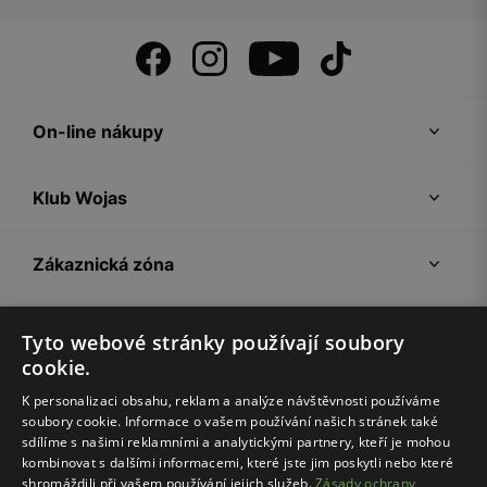
On-line nákupy
Klub Wojas
Zákaznická zóna
Společnost Wojas
Tyto webové stránky používají soubory
cookie.
Rady
K personalizaci obsahu, reklam a analýze návštěvnosti používáme
soubory cookie. Informace o vašem používání našich stránek také
sdílíme s našimi reklamními a analytickými partnery, kteří je mohou
kombinovat s dalšími informacemi, které jste jim poskytli nebo které
shromáždili při vašem používání jejich služeb.
Zásady ochrany