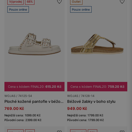
Výprodej
68%
Outlet
Pouze online
Pouze online
Cena s kódem FINAL20:
615.20 Kč
Cena s kódem FINAL20:
759.20 Kč
WOJAS / 74125-54
WOJAS / 74128-14
Ploché kožené pantofle v béžové barvě se zlatými cvoky
Béžové žabky v boho stylu
769.00 Kč
949.00 Kč
Nejnižší cena: 1099.00 Kč
Nejnižší cena: 1799.00 Kč
Původní cena: 2399.00 Kč
Původní cena: 1799.00 Kč