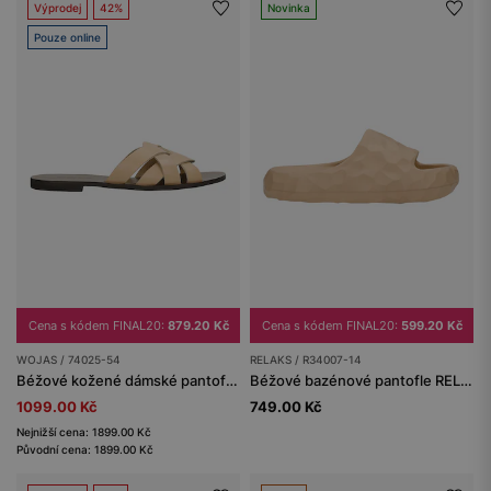
Výprodej
42%
Novinka
Pouze online
Cena s kódem FINAL20:
879.20 Kč
Cena s kódem FINAL20:
599.20 Kč
WOJAS / 74025-54
RELAKS / R34007-14
Béžové kožené dámské pantofle s propletenými řemínky
Béžové bazénové pantofle RELAKS
1099.00 Kč
749.00 Kč
Nejnižší cena: 1899.00 Kč
Původní cena: 1899.00 Kč