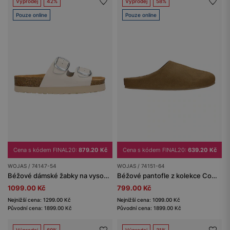
Výprodej
42%
Výprodej
58%
Pouze online
Pouze online
Cena s kódem FINAL20:
879.20 Kč
Cena s kódem FINAL20:
639.20 Kč
WOJAS / 74147-54
WOJAS / 74151-64
Béžové dámské žabky na vysoké korkové platformě
Béžové pantofle z kolekce Comfort z velurové štípané kůže
1099.00 Kč
799.00 Kč
Nejnižší cena: 1299.00 Kč
Nejnižší cena: 1099.00 Kč
Původní cena: 1899.00 Kč
Původní cena: 1899.00 Kč