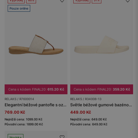
Výprodej
60%
Výprodej
31%
Pouze online
Cena s kódem FINAL20:
615.20 Kč
Cena s kódem FINAL20:
359.20 Kč
RELAKS / R7600014
RELAKS / R34008-13
Elegantní béžové pantofle s ozdobou RELAKS
Světle béžové gumové bazénové pantofle RELAKS
769.00 Kč
449.00 Kč
Nejnižší cena: 1099.00 Kč
Nejnižší cena: 649.00 Kč
Původní cena: 1899.00 Kč
Původní cena: 649.00 Kč
Novinka