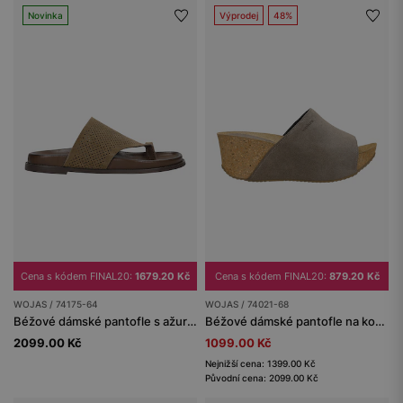
Novinka
Výprodej
48%
Cena s kódem FINAL20:
1679.20 Kč
Cena s kódem FINAL20:
879.20 Kč
WOJAS / 74175-64
WOJAS / 74021-68
Béžové dámské pantofle s ažurovým vzorem
Béžové dámské pantofle na korkové platformě
2099.00 Kč
1099.00 Kč
Nejnižší cena: 1399.00 Kč
Původní cena: 2099.00 Kč