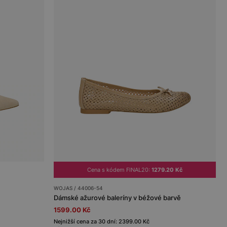
Cena s kódem FINAL20:
1279.20 Kč
WOJAS / 44006-54
Dámské ažurové baleríny v béžové barvě
1599.00 Kč
Nejnižší cena za 30 dní: 2399.00 Kč