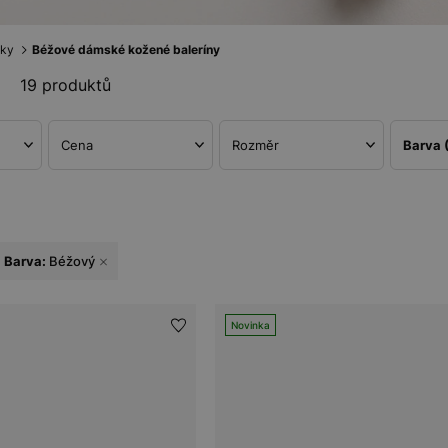
nky
Béžové dámské kožené baleríny
19 produktů
Cena
Rozměr
Barva
Barva:
Béžový
Novinka