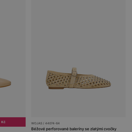
 Kč
WOJAS / 44074-64
Béžové perforované baleríny se zlatými cvočky