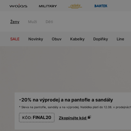
Ženy
Muži
Děti
SALE
Novinky
Obuv
Kabelky
Doplňky
Line
-20% na výprodej a na pantofle a sandály
* Sleva na pantofle, sandály a na výprodej. Nabídka platí do 12.08. v prodejn
FINAL20
KÓD:
Zkopírujte kód