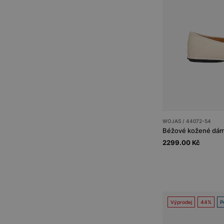
WOJAS / 44072-54
2299.00 Kč
Výprodej
44%
P