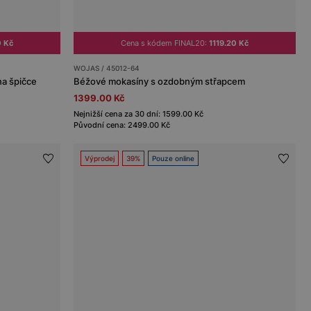
0 Kč
Cena s kódem FINAL20:
1119.20 Kč
WOJAS / 45012-64
na špičce
Béžové mokasíny s ozdobným střapcem
1399.00 Kč
Nejnižší cena za 30 dní: 1599.00 Kč
Původní cena: 2499.00 Kč
Výprodej
39%
Pouze online