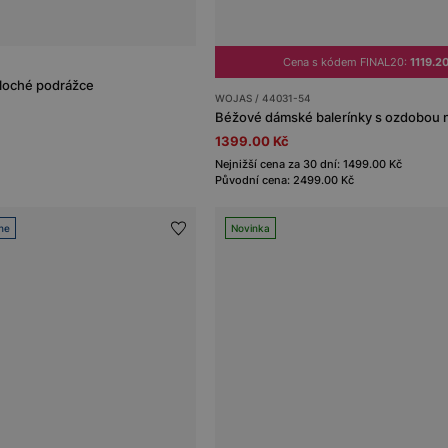
Cena s kódem FINAL20:
1119.2
ploché podrážce
WOJAS / 44031-54
Béžové dámské balerínky s ozdobou 
1399.00 Kč
Nejnižší cena za 30 dní: 1499.00 Kč
Původní cena: 2499.00 Kč
ne
Novinka