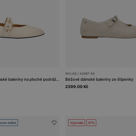
WOJAS / 44067-64
Béžové kožené dámské baleríny na ploché podrážce
Béžové dámské baleríny ze štípenky
2399.00 Kč
ouze online
Výprodej
67%