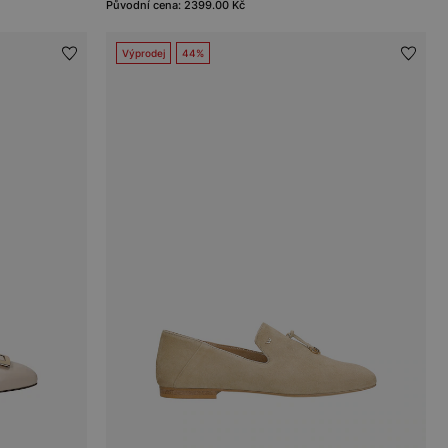
Původní cena: 2399.00 Kč
Výprodej
44%