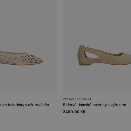
WOJAS / 44076-64
ké balerínky s ažurováním
Béžové dámské baleríny s výřezem
2499.00 Kč