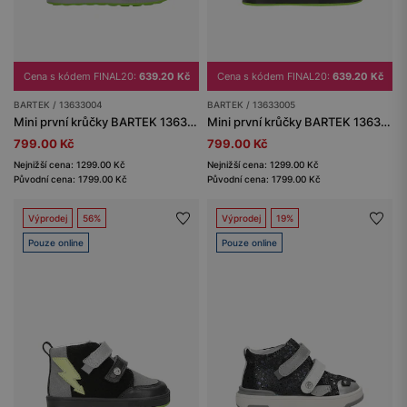
Cena s kódem FINAL20:
639.20 Kč
Cena s kódem FINAL20:
639.20 Kč
BARTEK / 13633004
BARTEK / 13633005
Mini první krůčky BARTEK 13633004, pro chlapce, zelené
Mini první krůčky BARTEK 13633005, pro chlapce, černo-šedá
799.00 Kč
799.00 Kč
Nejnižší cena: 1299.00 Kč
Nejnižší cena: 1299.00 Kč
Původní cena: 1799.00 Kč
Původní cena: 1799.00 Kč
Výprodej
56%
Výprodej
19%
Pouze online
Pouze online