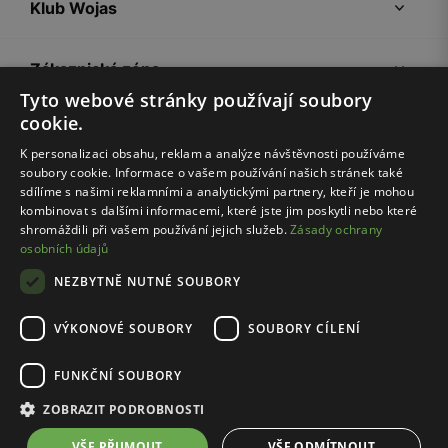
Klub Wojas
Zákaznická zóna
Tyto webové stránky používají soubory
cookie.
Společnost Wojas
K personalizaci obsahu, reklam a analýze návštěvnosti používáme
soubory cookie. Informace o vašem používání našich stránek také
Rady
sdílíme s našimi reklamními a analytickými partnery, kteří je mohou
kombinovat s dalšími informacemi, které jste jim poskytli nebo které
shromáždili při vašem používání jejich služeb.
Zásady ochrany
osobních údajů
NEZBYTNĚ NUTNÉ SOUBORY
VÝKONOVÉ SOUBORY
SOUBORY CÍLENÍ
Pravidla e-shopu
Zásady ochrany osobních údajů
FUNKČNÍ SOUBORY
Nastavení cookies
ZOBRAZIT PODROBNOSTI
© Wojas 2026
VŠE PŘIJMOUT
VŠE ODMÍTNOUT