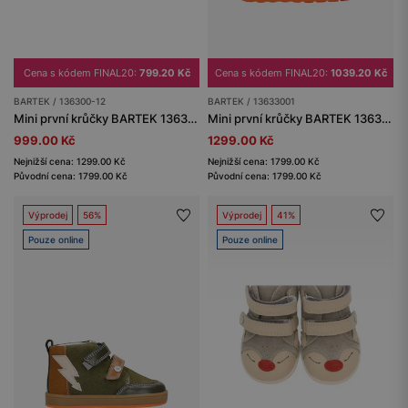
Cena s kódem FINAL20:
799.20 Kč
Cena s kódem FINAL20:
1039.20 Kč
BARTEK / 136300-12
BARTEK / 13633001
Mini první krůčky BARTEK 136300-12, pro holčičky, fialovo-stříbrné
Mini první krůčky BARTEK 13633001, pro chlapce, modré
999.00 Kč
1299.00 Kč
Nejnižší cena: 1299.00 Kč
Nejnižší cena: 1799.00 Kč
Původní cena: 1799.00 Kč
Původní cena: 1799.00 Kč
Výprodej
56%
Výprodej
41%
Pouze online
Pouze online