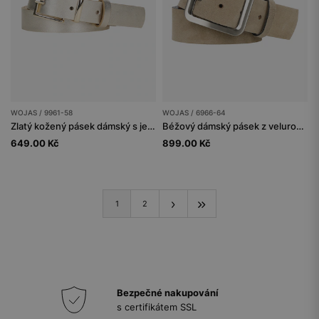
WOJAS / 9961-58
WOJAS / 6966-64
Zlatý kožený pásek dámský s jemnou přezkou
Béžový dámský pásek z velurové štípané kůže
649.00 Kč
899.00 Kč
1
2
Bezpečné nakupování
s certifikátem SSL