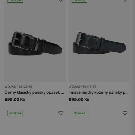
WOJAS / 93125-51
WOJAS / 93119-56
Černý klasický pánský opasek z pravé kůže
Tmavě modrý kožený pánský pásek s otevřenou sponou
899.00 Kč
899.00 Kč
Novinka
Novinka