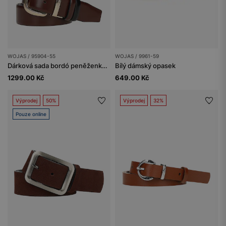
WOJAS / 95904-55
WOJAS / 9961-59
Dárková sada bordó peněženka a oboustranný bordó-černý pásek
Bílý dámský opasek
1299.00 Kč
649.00 Kč
Výprodej
50%
Výprodej
32%
Pouze online