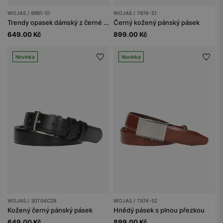
WOJAS / 9961-51
WOJAS / 7974-51
Trendy opasek dámský z černé lícové kůže se sponou
Černý kožený pánský pásek
649.00 Kč
899.00 Kč
Novinka
Novinka
WOJAS / 30T04CZR
WOJAS / 7974-52
Kožený černý pánský pásek
Hnědý pásek s plnou přezkou
649.00 Kč
899.00 Kč