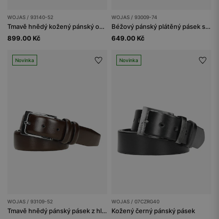
WOJAS / 93140-52
WOJAS / 93009-74
Tmavě hnědý kožený pánský opasek
Béžový pánský plátěný pásek se stříbrnou sponou
899.00 Kč
649.00 Kč
Novinka
Novinka
WOJAS / 93109-52
WOJAS / 07CZRG40
Tmavě hnědý pánský pásek z hladké lícové kůže
Kožený černý pánský pásek