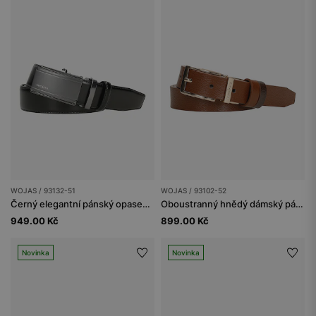
WOJAS / 93132-51
WOJAS / 93102-52
Černý elegantní pánský opasek s plnou přezkou
Oboustranný hnědý dámský pásek z lícové kůže se zlatou sponou
949.00 Kč
899.00 Kč
Novinka
Novinka