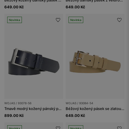
Béžový kožený dámský pásek se zlatou přezkou
Béžový dámský pásek z velurové štípanky
649.00 Kč
649.00 Kč
Novinka
Novinka
WOJAS / 93078-56
WOJAS / 93084-54
Tmavě modrý kožený pánský pásek se stříbrnou sponou
Béžový kožený pásek se zlatou sponou
899.00 Kč
649.00 Kč
Novinka
Novinka