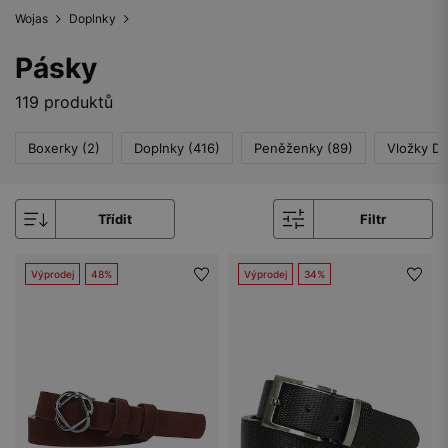
Wojas
Doplnky
Pásky
119 produktů
Boxerky (2)
Doplnky (416)
Peněženky (89)
Vložky Do
Třídit
Filtr
Výprodej
48%
Výprodej
34%