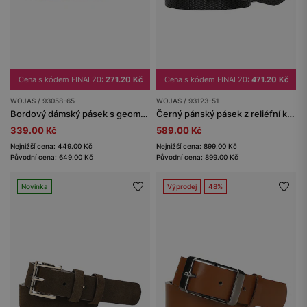
Cena s kódem FINAL20:
271.20 Kč
Cena s kódem FINAL20:
471.20 Kč
WOJAS / 93058-65
WOJAS / 93123-51
Bordový dámský pásek s geometrickou přezkou
Černý pánský pásek z reliéfní kůže
339.00 Kč
589.00 Kč
Nejnižší cena: 449.00 Kč
Nejnižší cena: 899.00 Kč
Původní cena: 649.00 Kč
Původní cena: 899.00 Kč
Novinka
Výprodej
48%