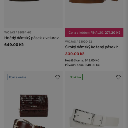
WOJAS / 93084-62
Cena s kódem FINAL20:
271.20 Kč
Hnědý dámský pásek z velurové štípané kůže
WOJAS / 93020-52
649.00 Kč
Široký dámský kožený pásek hnědý
339.00 Kč
Nejnižší cena: 649.00 Kč
Původní cena: 649.00 Kč
Pouze online
Novinka