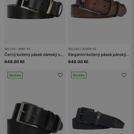
WOJAS / 9961-81
WOJAS / 93003-52
Černý kožený pásek dámský se zlatou přezkou
Elegantní kožený pásek pánský z hnědé kůže
649.00 Kč
649.00 Kč
Novinka
Novinka