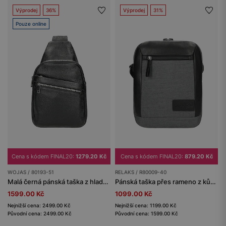
Výprodej
36%
Výprodej
31%
Pouze online
Cena s kódem FINAL20:
1279.20 Kč
Cena s kódem FINAL20:
879.20 Kč
WOJAS / 80193-51
RELAKS / R80009-40
Malá černá pánská taška z hladké kůže
Pánská taška přes rameno z kůže a textilu RELAKS
1599.00 Kč
1099.00 Kč
Nejnižší cena: 2499.00 Kč
Nejnižší cena: 1199.00 Kč
Původní cena: 2499.00 Kč
Původní cena: 1599.00 Kč