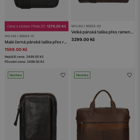
Cena s kódem FINAL20:
1279.20 Kč
WOJAS / 90025-42
Velká pánská taška přes rameno z voskované kůže pull up
WOJAS / 80044-51
3299.00 Kč
Malá černá pánská taška přes rameno
1599.00 Kč
Nejnižší cena: 2499.00 Kč
Původní cena: 2499.00 Kč
Novinka
Novinka