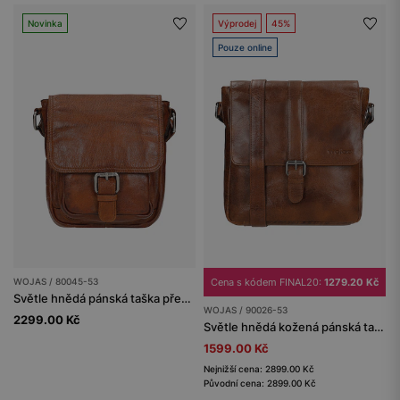
Novinka
Výprodej
45%
Pouze online
WOJAS / 80045-53
Cena s kódem FINAL20:
1279.20 Kč
Světle hnědá pánská taška přes rameno z hladké kůže
WOJAS / 90026-53
2299.00 Kč
Světle hnědá kožená pánská taška přes rameno
1599.00 Kč
Nejnižší cena: 2899.00 Kč
Původní cena: 2899.00 Kč