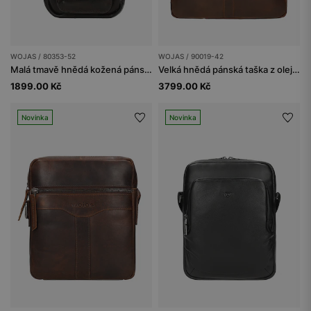
WOJAS / 80353-52
WOJAS / 90019-42
Malá tmavě hnědá kožená pánská taška
Velká hnědá pánská taška z olejované kůže pull up
1899.00 Kč
3799.00 Kč
Novinka
Novinka