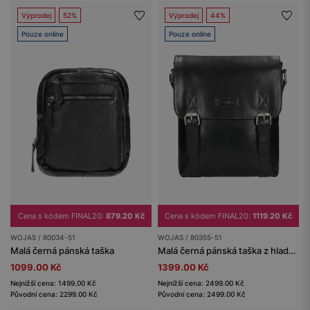
Výprodej
52%
Výprodej
44%
Pouze online
Pouze online
Cena s kódem FINAL20:
879.20 Kč
Cena s kódem FINAL20:
1119.20 Kč
WOJAS / 80034-51
WOJAS / 80355-51
Malá černá pánská taška
Malá černá pánská taška z hladké kůže
1099.00 Kč
1399.00 Kč
Nejnižší cena: 1499.00 Kč
Nejnižší cena: 2499.00 Kč
Původní cena: 2299.00 Kč
Původní cena: 2499.00 Kč