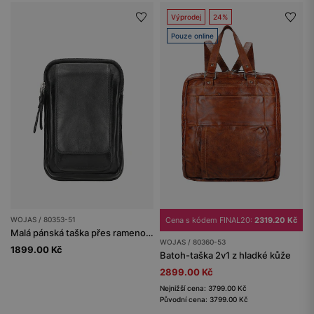
Výprodej
24%
Pouze online
WOJAS / 80353-51
Cena s kódem FINAL20:
2319.20 Kč
Malá pánská taška přes rameno z černé hladké kůže
WOJAS / 80360-53
1899.00 Kč
Batoh-taška 2v1 z hladké kůže
2899.00 Kč
Nejnižší cena: 3799.00 Kč
Původní cena: 3799.00 Kč