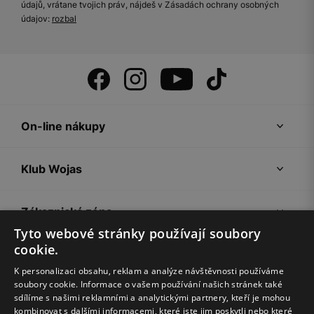
údajů, vrátane tvojich práv, nájdeš v Zásadách ochrany osobných
údajov:
rozbal
On-line nákupy
Klub Wojas
Zákaznická zóna
Tyto webové stránky používají soubory
cookie.
Společnost Wojas
K personalizaci obsahu, reklam a analýze návštěvnosti používáme
soubory cookie. Informace o vašem používání našich stránek také
Rady
sdílíme s našimi reklamními a analytickými partnery, kteří je mohou
kombinovat s dalšími informacemi, které jste jim poskytli nebo které