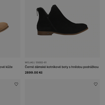
WOJAS / 55002-61
rové kůže
Černé dámské kotníkové boty s hnědou podrážkou
2899.00 Kč