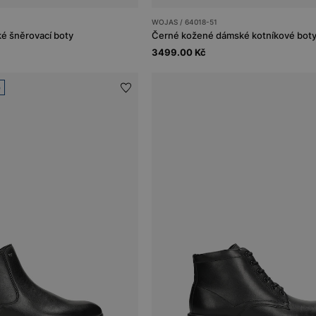
WOJAS / 64018-51
é šněrovací boty
Černé kožené dámské kotníkové boty
3499.00 Kč
e