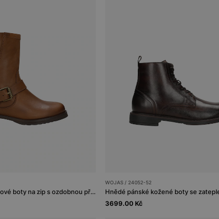
WOJAS / 24052-52
Světle hnědé kotníkové boty na zip s ozdobnou přezkou
Hnědé pánské kožené boty se zatepl
3699.00 Kč