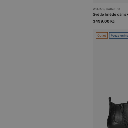
WOJAS / 64078-53
Světle hnědé dámsk
3499.00 Kč
Outlet
Pouze onlin