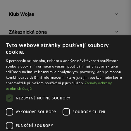
Klub Wojas
Zákaznická zóna
Tyto webové stránky používají soubory
Společnost Wojas
cookie.
K personalizaci obsahu, reklam a analýze návštěvnosti používáme
soubory cookie. Informace o vašem používání našich stránek také
Rady
sdílíme s našimi reklamními a analytickými partnery, kteří je mohou
kombinovat s dalšími informacemi, které jste jim poskytli nebo které
shromáždili při vašem používání jejich služeb.
Zásady ochrany
osobních údajů
NEZBYTNĚ NUTNÉ SOUBORY
VÝKONOVÉ SOUBORY
SOUBORY CÍLENÍ
Pravidla e-shopu
Zásady ochrany osobních údajů
FUNKČNÍ SOUBORY
Nastavení cookies