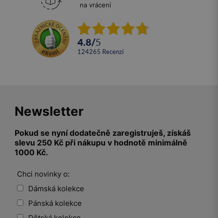
na vrácení
4.8
/
5
124265
recenzí
Newsletter
Pokud se nyní dodatečně zaregistruješ, získáš
slevu 250 Kč při nákupu v hodnotě minimálně
1000 Kč.
Chci novinky o:
Dámská kolekce
Pánská kolekce
Dětská kolekce