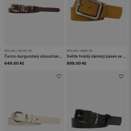
WOJAS / 93135-55
WOJAS / 6966-63
Černo-burgundský oboustranný dámský pásek
Světle hnědý dámský pásek se stříbrnou přezkou
649.00 Kč
899.00 Kč