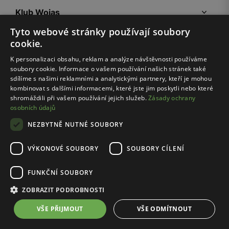
Klub Wojas
Tyto webové stránky používají soubory
cookie.
Zákaznická zóna
K personalizaci obsahu, reklam a analýze návštěvnosti používáme
soubory cookie. Informace o vašem používání našich stránek také
Společnost Wojas
sdílíme s našimi reklamními a analytickými partnery, kteří je mohou
kombinovat s dalšími informacemi, které jste jim poskytli nebo které
shromáždili při vašem používání jejich služeb.
Zásady ochrany
Rady
osobních údajů
NEZBYTNĚ NUTNÉ SOUBORY
VÝKONOVÉ SOUBORY
SOUBORY CÍLENÍ
FUNKČNÍ SOUBORY
ZOBRAZIT PODROBNOSTI
Pravidla e-shopu
Zásady ochrany osobních údajů
VŠE PŘIJMOUT
VŠE ODMÍTNOUT
Nastavení cookies