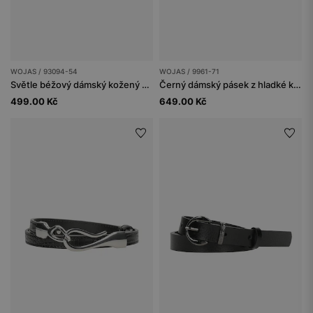
WOJAS / 93094-54
WOJAS / 9961-71
Světle béžový dámský kožený pásek se stříbrnou sponou
Černý dámský pásek z hladké kůže s tmavou sponou
499.00 Kč
649.00 Kč