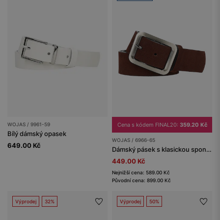
WOJAS / 9961-59
Cena s kódem FINAL20:
359.20 Kč
Bílý dámský opasek
WOJAS / 6966-65
649.00 Kč
Dámský pásek s klasickou sponou
449.00 Kč
Nejnižší cena: 589.00 Kč
Původní cena: 899.00 Kč
Výprodej
32%
Výprodej
50%