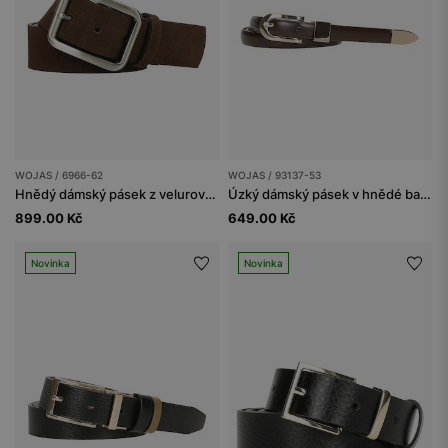
WOJAS / 6966-62
WOJAS / 93137-53
Hnědý dámský pásek z velurové štípanky
Úzký dámský pásek v hnědé barvě se zlatými detaily
899.00 Kč
649.00 Kč
Novinka
Novinka