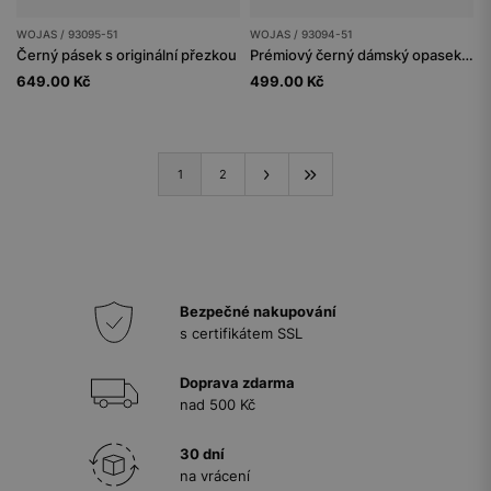
WOJAS / 93095-51
WOJAS / 93094-51
Černý pásek s originální přezkou
Prémiový černý dámský opasek z kvalitní hladké kůže
649.00 Kč
499.00 Kč
1
2
Bezpečné nakupování
s certifikátem SSL
Doprava zdarma
nad 500 Kč
30 dní
na vrácení