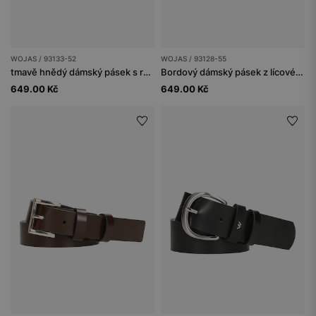
WOJAS / 93133-52
WOJAS / 93128-55
tmavě hnědý dámský pásek s reliéfními vzory a otevřenou sponou
Bordový dámský pásek z lícové kůže se stříbrnou sponou
649.00 Kč
649.00 Kč