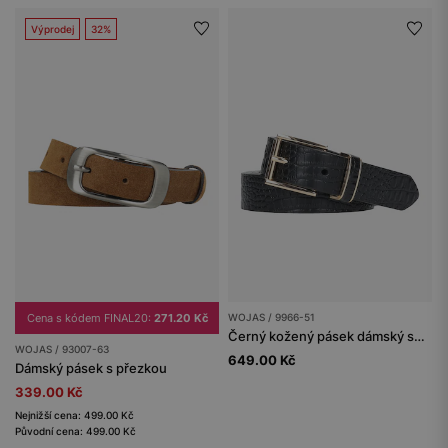
Výprodej
32%
Cena s kódem FINAL20:
271.20 Kč
WOJAS / 9966-51
Černý kožený pásek dámský se zlatou přezkou
WOJAS / 93007-63
649.00 Kč
Dámský pásek s přezkou
339.00 Kč
Nejnižší cena: 499.00 Kč
Původní cena: 499.00 Kč