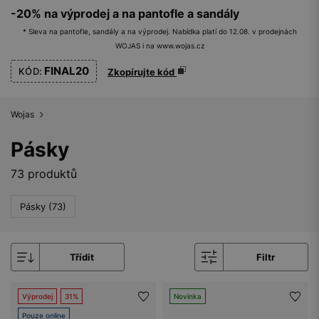
-20% na výprodej a na pantofle a sandály
* Sleva na pantofle, sandály a na výprodej. Nabídka platí do 12.08. v prodejnách
WOJAS i na www.wojas.cz
FINAL20
KÓD:
Zkopírujte kód
Wojas
Pásky
73 produktů
Pásky (73)
Třídit
Filtr
Výprodej
31%
Novinka
Pouze online