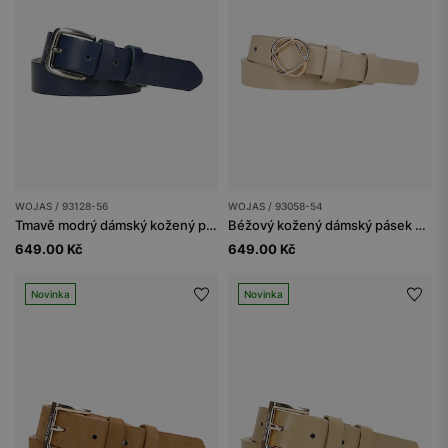
WOJAS / 93128-56
WOJAS / 93058-54
Tmavě modrý dámský kožený pásek se stříbrnou sponou
Béžový kožený dámský pásek se zlatou přezkou
649.00 Kč
649.00 Kč
Novinka
Novinka