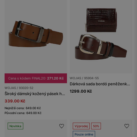
Cena s kódem FINAL20:
271.20 Kč
WOJAS / 95904-55
Dárková sada bordó peněženka a oboustranný bordó-černý pásek
WOJAS / 93020-52
1299.00 Kč
Široký dámský kožený pásek hnědý
339.00 Kč
Nejnižší cena: 649.00 Kč
Původní cena: 649.00 Kč
Novinka
Výprodej
50%
Pouze online