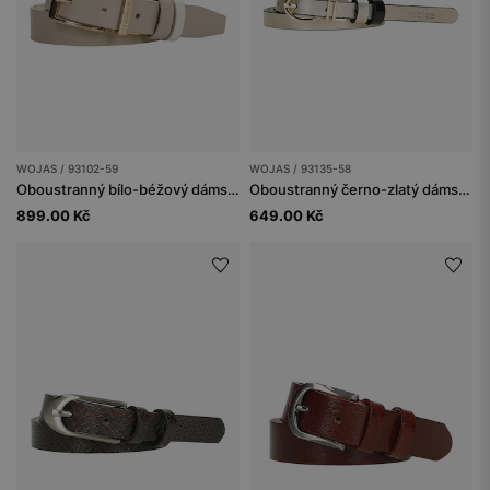
WOJAS / 93102-59
WOJAS / 93135-58
Oboustranný bílo-béžový dámský kožený pásek
Oboustranný černo-zlatý dámský pásek se zlatou přezkou
899.00 Kč
649.00 Kč