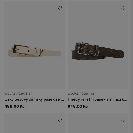
WOJAS / 93074-54
WOJAS / 9966-53
Úzký béžový dámský pásek se zlatou přezkou
Hnědý reliéfní pásek s imitací krokodýlí kůže se zlatými doplňky
499.00 Kč
649.00 Kč