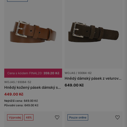
Cena s kódem FINAL20:
359.20 Kč
WOJAS / 93084-62
Hnědý dámský pásek z velurové štípané kůže
WOJAS / 93084-52
649.00 Kč
Hnědý kožený pásek dámský se zlatou sponou
449.00 Kč
Nejnižší cena: 649.00 Kč
Původní cena: 649.00 Kč
Výprodej
48%
Pouze online