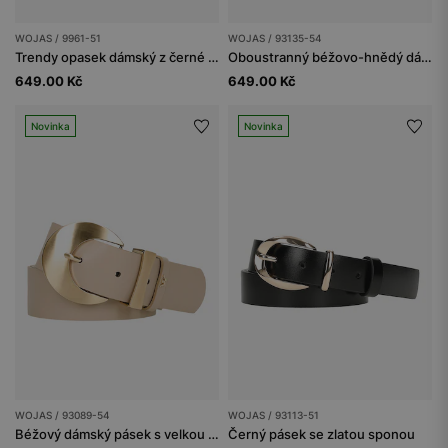
WOJAS / 9961-51
WOJAS / 93135-54
Trendy opasek dámský z černé lícové kůže se sponou
Oboustranný béžovo-hnědý dámský kožený pásek
649.00 Kč
649.00 Kč
Novinka
Novinka
WOJAS / 93089-54
WOJAS / 93113-51
Béžový dámský pásek s velkou zlatou sponou
Černý pásek se zlatou sponou