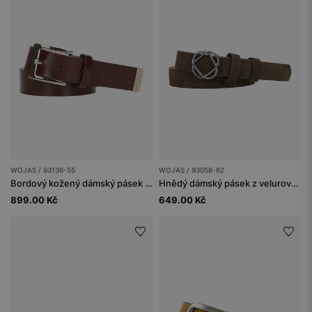
WOJAS / 93136-55
WOJAS / 93058-62
Bordový kožený dámský pásek se zlatou sponou
Hnědý dámský pásek z velurové štípané kůže
899.00 Kč
649.00 Kč