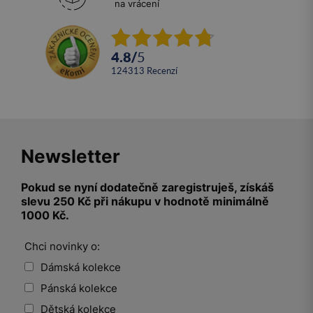
na vrácení
4.8
/
5
124313
recenzí
Newsletter
Pokud se nyní dodatečně zaregistruješ, získáš
slevu 250 Kč při nákupu v hodnotě minimálně
1000 Kč.
Chci novinky o:
Dámská kolekce
Pánská kolekce
Dětská kolekce