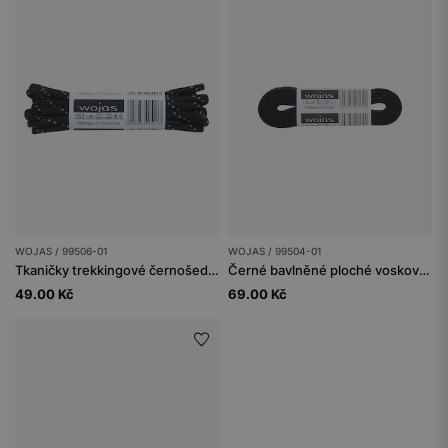
WOJAS / 99506-01
WOJAS / 99504-01
Tkaničky trekkingové černošedé 160 cm
Černé bavlněné ploché voskované tkaničky
49.00 Kč
69.00 Kč