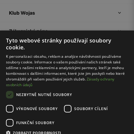
Klub Wojas
Zákaznická zóna
Tyto webové stránky používají soubory
cookie.
Společnost Wojas
K personalizaci obsahu, reklam a analýze návštěvnosti používáme
soubory cookie. Informace o vašem používání našich stránek také
Rady
sdílíme s našimi reklamními a analytickými partnery, kteří je mohou
kombinovat s dalšími informacemi, které jste jim poskytli nebo které
shromáždili při vašem používání jejich služeb.
Zásady ochrany
osobních údajů
NEZBYTNĚ NUTNÉ SOUBORY
VÝKONOVÉ SOUBORY
SOUBORY CÍLENÍ
Pravidla e-shopu
Zásady ochrany osobních údajů
FUNKČNÍ SOUBORY
Nastavení cookies
ZOBRAZIT PODROBNOSTI