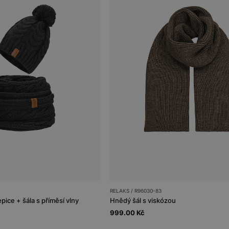
RELAKS / R96030-83
ice + šála s příměsí vlny
Hnědý šál s viskózou
999.00 Kč