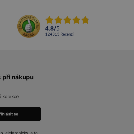
4.8
/
5
124313
recenzí
č při nákupu
á kolekce
. elektronicky, a to