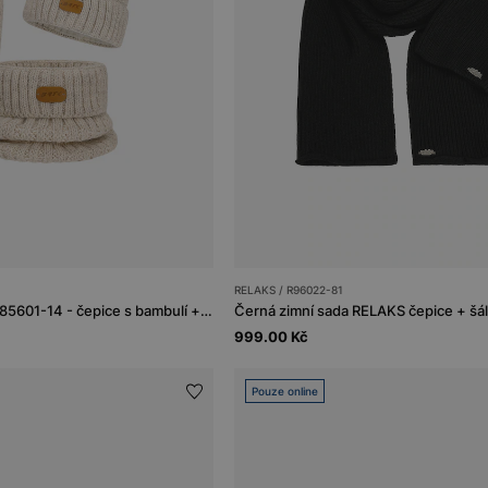
RELAKS / R96022-81
Zimní sada BARTEK 85601-14 - čepice s bambulí + nákrčník + rukavice
Černá zimní sada RELAKS čepice + šá
999.00 Kč
Pouze online