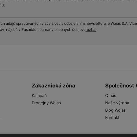
lu.
h údajů spracúvaných v súvislosti s odosielaním newslettera je Wojas S.A. Více
práv, nájdeš v Zásadách ochrany osobných údajov:
rozbal
Zákaznická zóna
Společnost
Kampaň
O nás
Prodejny Wojas
Naše výroba
Blog Wojas
b
Kontakt