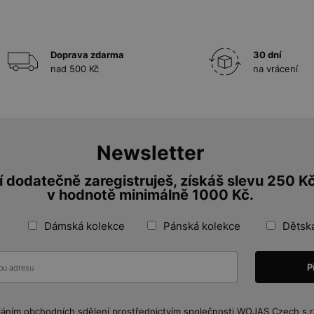
Doprava zdarma
30 dní
nad 500 Kč
na vrácení
Newsletter
 dodatečně zaregistruješ, získáš slevu 250 K
v hodnotě minimálně 1000 Kč.
Dámská kolekce
Pánská kolekce
Dětsk
láním obchodních sdělení prostřednictvím společnosti WOJAS Czech s.r.o