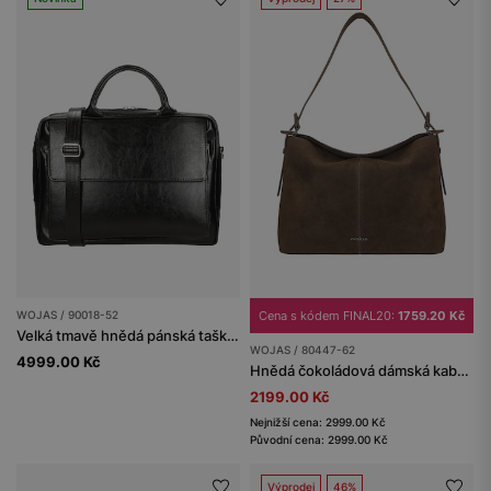
WOJAS / 90018-52
Cena s kódem FINAL20:
1759.20 Kč
Velká tmavě hnědá pánská taška z foliované kůže
WOJAS / 80447-62
4999.00 Kč
Hnědá čokoládová dámská kabelka z velurové štípené kůže
2199.00 Kč
Nejnižší cena: 2999.00 Kč
Původní cena: 2999.00 Kč
Výprodej
46%