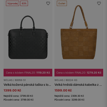
Výprodej
63%
Outlet
Cena s kódem FINAL20:
1119.20 Kč
Cena s kódem FINAL20:
1279.20 Kč
WOJAS / 80059-51
WOJAS / 80224-63
Velká kožená pánská taška s logem a přihrádkou na laptop
Velká hnědá dámská kabelka z velurové kůže
1399.00 Kč
1599.00 Kč
Nejnižší cena: 3799.00 Kč
Nejnižší cena: 2309.30 Kč
Původní cena: 3799.00 Kč
Původní cena: 3299.00 Kč