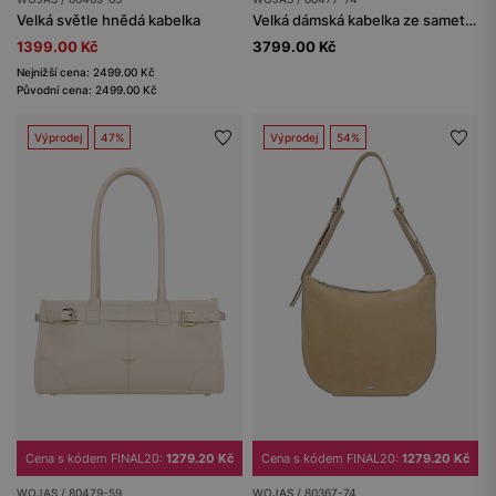
Velká světle hnědá kabelka
Velká dámská kabelka ze sametové štípenky a lícové kůže
1399.00 Kč
3799.00 Kč
Nejnižší cena: 2499.00 Kč
Původní cena: 2499.00 Kč
Výprodej
47%
Výprodej
54%
Cena s kódem FINAL20:
1279.20 Kč
Cena s kódem FINAL20:
1279.20 Kč
WOJAS / 80479-59
WOJAS / 80367-74