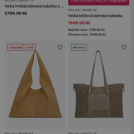
WOJAS / 80493-73
Cena s kódem FINAL20:
1119.20 Kč
Velká hnědá dámská kabelka z kombinované kůže
WOJAS / 80469-64
3799.00 Kč
Velká béžová dámská kabelka
1399.00 Kč
Nejnižší cena: 1599.00 Kč
Původní cena: 2499.00 Kč
Výprodej
44%
Novinka
WOJAS / 80469-63
WOJAS / 80477-74