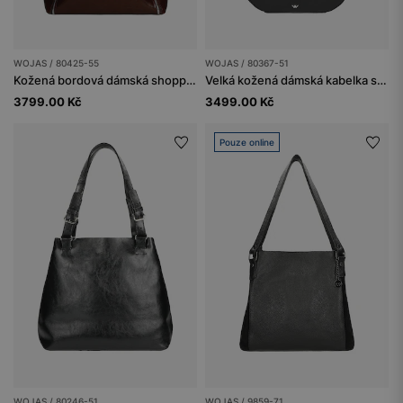
WOJAS / 80425-55
WOJAS / 80367-51
Kožená bordová dámská shopperka
Velká kožená dámská kabelka se stříbrným logem
3799.00 Kč
3499.00 Kč
Pouze online
WOJAS / 80246-51
WOJAS / 9859-71