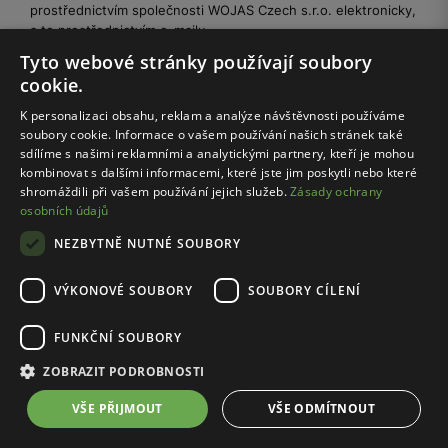
prostřednictvím společnosti WOJAS Czech s.r.o. elektronicky,
a to prostřednictvím e-mailu.
Tyto webové stránky používají soubory
cookie.
Správcem vašich osobních údajů spracúvaných v súvislosti s
odosielaním newslettera je Wojas S.A. Více informací o zpracování
K personalizaci obsahu, reklam a analýze návštěvnosti používáme
údajů, vrátane tvojich práv, nájdeš v Zásadách ochrany osobných
soubory cookie. Informace o vašem používání našich stránek také
údajov:
rozbal
sdílíme s našimi reklamními a analytickými partnery, kteří je mohou
kombinovat s dalšími informacemi, které jste jim poskytli nebo které
shromáždili při vašem používání jejich služeb.
Zásady ochrany
osobních údajů
NEZBYTNĚ NUTNÉ SOUBORY
VÝKONOVÉ SOUBORY
SOUBORY CÍLENÍ
On-line nákupy
FUNKČNÍ SOUBORY
Klub Wojas
ZOBRAZIT PODROBNOSTI
VŠE PŘIJMOUT
VŠE ODMÍTNOUT
Zákaznická zóna