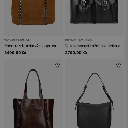
WOJAS / 8901-74
WOJAS / 80245-51
Kabelka s řetízkovým popruhem a kapsičkou s logem
Velká dámská kožená kabelka v černé barvě
3499.00 Kč
3799.00 Kč