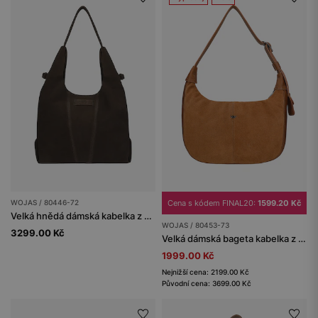
WOJAS / 80446-72
Cena s kódem FINAL20:
1599.20 Kč
Velká hnědá dámská kabelka z velurové štípené kůže
WOJAS / 80453-73
3299.00 Kč
Velká dámská bageta kabelka z lícové kůže a velurové štěpky
1999.00 Kč
Nejnižší cena: 2199.00 Kč
Původní cena: 3699.00 Kč