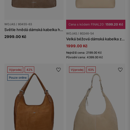
WOJAS / 80455-63
Cena s kódem FINAL20:
1599.20 Kč
Světle hnědá dámská kabelka hobo
WOJAS / 80246-54
2999.00 Kč
Velká béžová dámská kabelka z lícové kůže
1999.00 Kč
Nejnižší cena: 2199.00 Kč
Původní cena: 4399.00 Kč
Výprodej
42%
Výprodej
63%
Pouze online