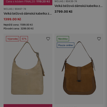
Cena s kódem FINAL20:
1119.20 Kč
WOJAS / 80439-74
Velká béžová dámská kabelka ze štípenky
WOJAS / 80467-74
3799.00 Kč
Velká béžová dámská kabelka z kombinované kůže
1399.00 Kč
Nejnižší cena: 1599.00 Kč
Původní cena: 3299.00 Kč
Výprodej
57%
Novinka
Pouze online