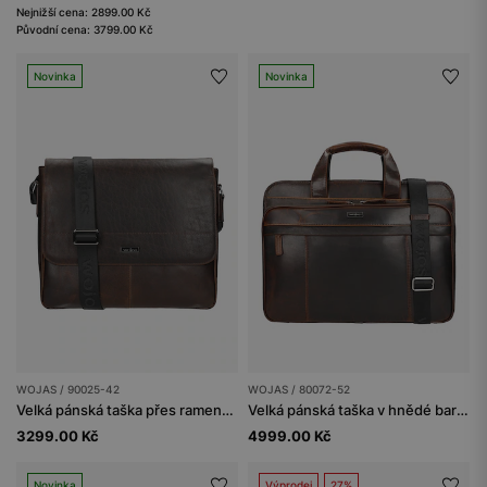
Nejnižší cena: 2899.00 Kč
Původní cena: 3799.00 Kč
Novinka
Novinka
WOJAS / 90025-42
WOJAS / 80072-52
Velká pánská taška přes rameno z voskované kůže pull up
Velká pánská taška v hnědé barvě s množstvím kapes
3299.00 Kč
4999.00 Kč
Novinka
Výprodej
27%