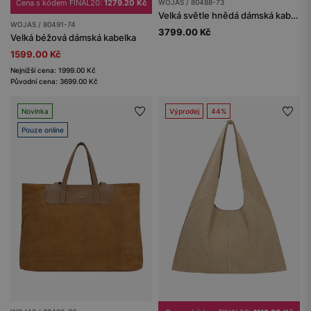
Cena s kódem FINAL20:
1279.20 Kč
WOJAS / 80488-73
Velká světle hnědá dámská kabelka z kombinované kůže
WOJAS / 80491-74
3799.00 Kč
Velká béžová dámská kabelka
1599.00 Kč
Nejnižší cena: 1999.00 Kč
Původní cena: 3699.00 Kč
Novinka
Výprodej
44%
Pouze online