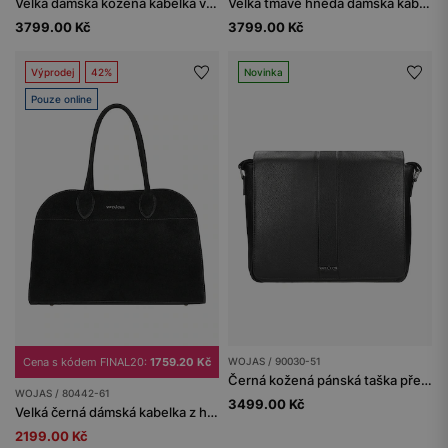
Velká dámská kožená kabelka v čokoládově hnědé barvě
Velká tmavě hnědá dámská kabelka z velurové štípané kůže
3799.00 Kč
3799.00 Kč
Výprodej
42%
Novinka
Pouze online
Cena s kódem FINAL20:
1759.20 Kč
WOJAS / 90030-51
Černá kožená pánská taška přes rameno
WOJAS / 80442-61
3499.00 Kč
Velká černá dámská kabelka z hověziny
2199.00 Kč