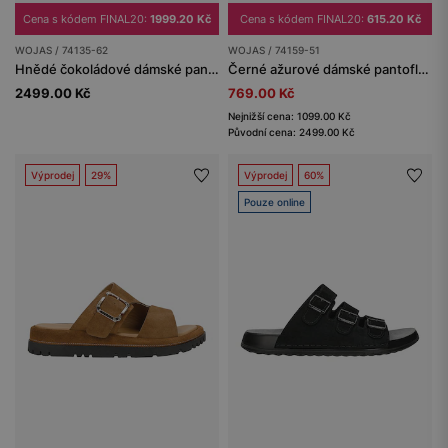
Cena s kódem FINAL20:
1999.20 Kč
Cena s kódem FINAL20:
615.20 Kč
WOJAS / 74135-62
WOJAS / 74159-51
Hnědé čokoládové dámské pantofle ze štípenky
Černé ažurové dámské pantofle z lícové kůže se zlatými přezkami
2499.00 Kč
769.00 Kč
Nejnižší cena: 1099.00 Kč
Původní cena: 2499.00 Kč
Výprodej
29%
Výprodej
60%
Pouze online