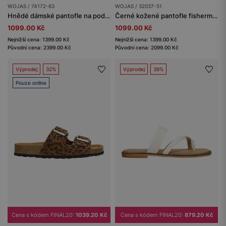
WOJAS / 74172-63
WOJAS / 32037-51
Hnědé dámské pantofle na podpatku ze štípenky
Černé kožené pantofle fisherman pro muže
1099.00 Kč
1099.00 Kč
Nejnižší cena: 1399.00 Kč
Nejnižší cena: 1399.00 Kč
Původní cena: 2399.00 Kč
Původní cena: 2099.00 Kč
Výprodej
32%
Výprodej
39%
Pouze online
Cena s kódem FINAL20:
1039.20 Kč
Cena s kódem FINAL20:
879.20 Kč