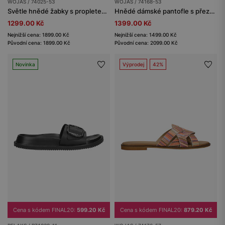
WOJAS / 74025-53
WOJAS / 74168-53
Světle hnědé žabky s propletenými pásky
Hnědé dámské pantofle s přezkou
1299.00 Kč
1399.00 Kč
Nejnižší cena: 1899.00 Kč
Nejnižší cena: 1499.00 Kč
Původní cena: 1899.00 Kč
Původní cena: 2099.00 Kč
Novinka
Výprodej
42%
Cena s kódem FINAL20:
599.20 Kč
Cena s kódem FINAL20:
879.20 Kč