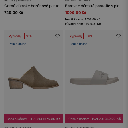
RELAKS / R74039-11
WOJAS / 74176-57
Černé dámské bazénové pantofle RELAKS
Barevné dámské pantofle s pletenými pásky
749.00 Kč
1099.00 Kč
Nejnižší cena: 1299.00 Kč
Původní cena: 1899.00 Kč
Výprodej
36%
Výprodej
31%
Pouze online
Pouze online
Cena s kódem FINAL20:
1279.20 Kč
Cena s kódem FINAL20:
359.20 Kč
WOJAS / 74178-64
RELAKS / R34008-10