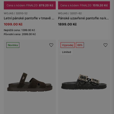
Cena s kódem FINAL20:
879.20 Kč
Cena s kódem FINAL20:
1519.20 Kč
WOJAS / 32010-52
WOJAS / 32021-62
Letní pánské pantofle v tmavě hnědé barvě
Pánské uzavřené pantofle na korkové podrážce
1099.00 Kč
1899.00 Kč
Nejnižší cena: 1399.00 Kč
Původní cena: 2099.00 Kč
Novinka
Výprodej
69%
Limited