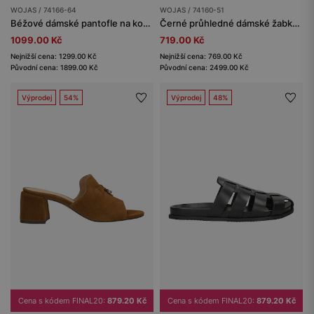
WOJAS / 74166-64
WOJAS / 74160-51
Béžové dámské pantofle na korkovém podpatku
Černé průhledné dámské žabky se zlatou přezkou
1099.00 Kč
719.00 Kč
Nejnižší cena: 1299.00 Kč
Nejnižší cena: 769.00 Kč
Původní cena: 1899.00 Kč
Původní cena: 2499.00 Kč
Výprodej
54%
Výprodej
48%
Cena s kódem FINAL20:
879.20 Kč
Cena s kódem FINAL20:
879.20 Kč