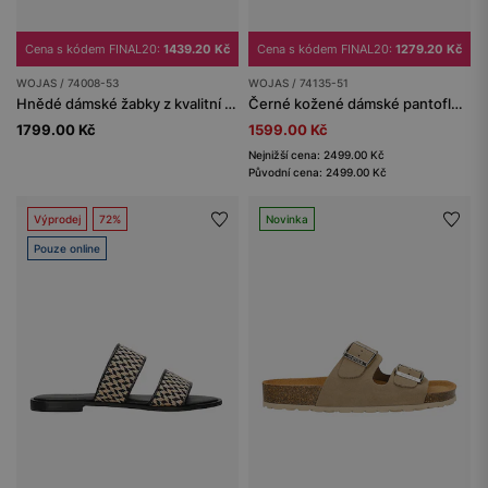
Cena s kódem FINAL20:
1439.20 Kč
Cena s kódem FINAL20:
1279.20 Kč
WOJAS / 74008-53
WOJAS / 74135-51
Hnědé dámské žabky z kvalitní hladké kůže
Černé kožené dámské pantofle na ploché podrážce
1799.00 Kč
1599.00 Kč
Nejnižší cena: 2499.00 Kč
Původní cena: 2499.00 Kč
Výprodej
72%
Novinka
Pouze online