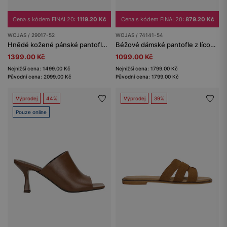
Cena s kódem FINAL20:
1119.20 Kč
Cena s kódem FINAL20:
879.20 Kč
WOJAS / 29017-52
WOJAS / 74141-54
Hnědé kožené pánské pantofle-sandály s odnímatelným páskem 2v1
Béžové dámské pantofle z lícové kůže
1399.00 Kč
1099.00 Kč
Nejnižší cena: 1499.00 Kč
Nejnižší cena: 1799.00 Kč
Původní cena: 2099.00 Kč
Původní cena: 1799.00 Kč
Výprodej
44%
Výprodej
39%
Pouze online