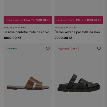
Cena s kódem FINAL20:
1519.20 Kč
Cena s kódem FINAL20:
1679.20 Kč
WOJAS / 74148-64
WOJAS / 74171-51
Béžové pantofle mule na korkové podrážce
Černé kožené pantofle na sloupkovém podpatku a platformě
1899.00 Kč
2099.00 Kč
Novinka
Výprodej
36%