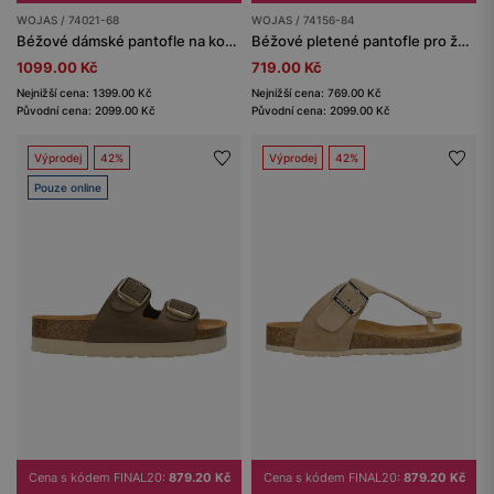
WOJAS / 74021-68
WOJAS / 74156-84
Béžové dámské pantofle na korkové platformě
Béžové pletené pantofle pro ženy
1099.00 Kč
719.00 Kč
Nejnižší cena: 1399.00 Kč
Nejnižší cena: 769.00 Kč
Původní cena: 2099.00 Kč
Původní cena: 2099.00 Kč
Výprodej
42%
Výprodej
42%
Pouze online
Cena s kódem FINAL20:
879.20 Kč
Cena s kódem FINAL20:
879.20 Kč