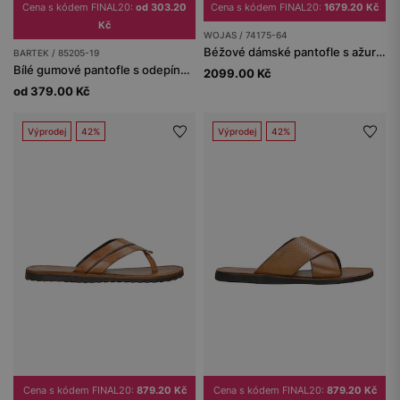
Cena s kódem FINAL20:
od 303.20
Cena s kódem FINAL20:
1679.20 Kč
Kč
WOJAS / 74175-64
Béžové dámské pantofle s ažurovým vzorem
BARTEK / 85205-19
Bílé gumové pantofle s odepínacími ozdobami
2099.00 Kč
od 379.00 Kč
Výprodej
42%
Výprodej
42%
Cena s kódem FINAL20:
879.20 Kč
Cena s kódem FINAL20:
879.20 Kč