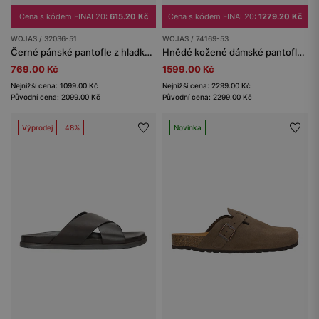
Cena s kódem FINAL20:
615.20 Kč
Cena s kódem FINAL20:
1279.20 Kč
WOJAS / 32036-51
WOJAS / 74169-53
Černé pánské pantofle z hladké lícové kůže
Hnědé kožené dámské pantofle na nízkém klínovém podpatku
769.00 Kč
1599.00 Kč
Nejnižší cena: 1099.00 Kč
Nejnižší cena: 2299.00 Kč
Původní cena: 2099.00 Kč
Původní cena: 2299.00 Kč
Výprodej
48%
Novinka