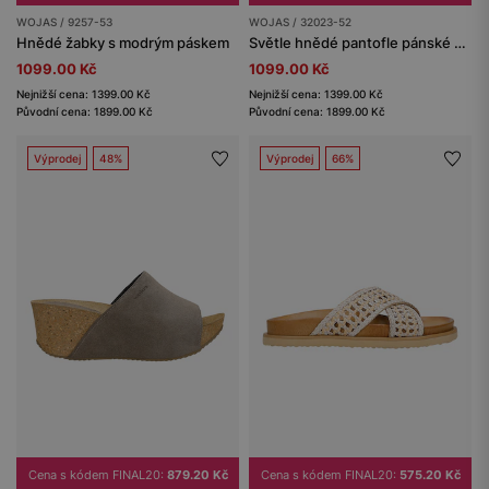
WOJAS / 9257-53
WOJAS / 32023-52
Hnědé žabky s modrým páskem
Světle hnědé pantofle pánské s kříženými pásky
1099.00 Kč
1099.00 Kč
Nejnižší cena: 1399.00 Kč
Nejnižší cena: 1399.00 Kč
Původní cena: 1899.00 Kč
Původní cena: 1899.00 Kč
Výprodej
48%
Výprodej
66%
Cena s kódem FINAL20:
879.20 Kč
Cena s kódem FINAL20:
575.20 Kč