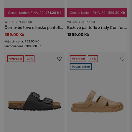
Cena s kódem FINAL20:
471.20 Kč
Cena s kódem FINAL20:
1519.20 Kč
WOJAS / 74157-80
WOJAS / 74077-64
Černo-béžové dámské pantofle z lícové kůže s pleteninou z rafie
Béžové pantofle z řady Comfort na korkové podrážce
589.00 Kč
1899.00 Kč
Nejnižší cena: 769.00 Kč
Původní cena: 2099.00 Kč
Výprodej
32%
Výprodej
44%
Pouze online