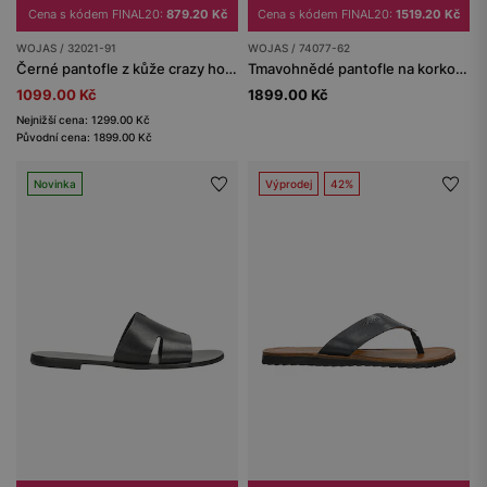
Cena s kódem FINAL20:
879.20 Kč
Cena s kódem FINAL20:
1519.20 Kč
WOJAS / 32021-91
WOJAS / 74077-62
Černé pantofle z kůže crazy horse na korkové podrážce
Tmavohnědé pantofle na korkovém klínu s přezkami
1099.00 Kč
1899.00 Kč
Nejnižší cena: 1299.00 Kč
Původní cena: 1899.00 Kč
Novinka
Výprodej
42%