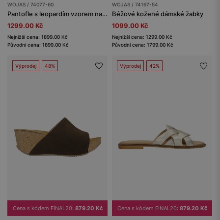
WOJAS / 74077-60
WOJAS / 74167-54
Pantofle s leopardím vzorem na korkové podrážce
Béžové kožené dámské žabky
1299.00 Kč
1099.00 Kč
Nejnižší cena: 1899.00 Kč
Nejnižší cena: 1299.00 Kč
Původní cena: 1899.00 Kč
Původní cena: 1799.00 Kč
Výprodej
48%
Výprodej
42%
Cena s kódem FINAL20:
879.20 Kč
Cena s kódem FINAL20:
879.20 Kč