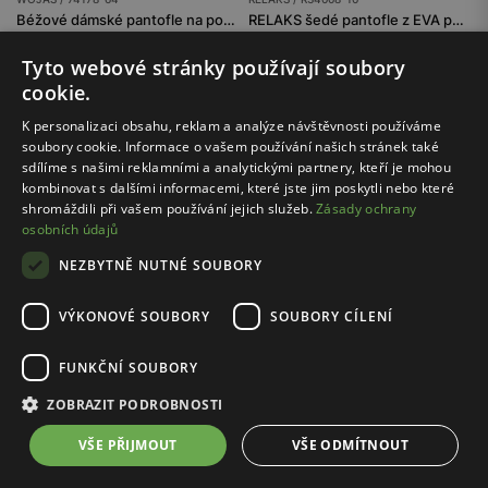
Béžové dámské pantofle na podpatku se zakrytou špičkou
RELAKS šedé pantofle z EVA pěny
1599.00 Kč
449.00 Kč
Tyto webové stránky používají soubory
Nejnižší cena: 2499.00 Kč
Nejnižší cena: 649.00 Kč
cookie.
Původní cena: 2499.00 Kč
Původní cena: 649.00 Kč
K personalizaci obsahu, reklam a analýze návštěvnosti používáme
soubory cookie. Informace o vašem používání našich stránek také
sdílíme s našimi reklamními a analytickými partnery, kteří je mohou
1
3
kombinovat s dalšími informacemi, které jste jim poskytli nebo které
shromáždili při vašem používání jejich služeb.
Zásady ochrany
osobních údajů
NEZBYTNĚ NUTNÉ SOUBORY
Bezpečné nakupování
VÝKONOVÉ SOUBORY
SOUBORY CÍLENÍ
s certifikátem SSL
FUNKČNÍ SOUBORY
Doprava zdarma
ZOBRAZIT PODROBNOSTI
nad 500 Kč
VŠE PŘIJMOUT
VŠE ODMÍTNOUT
30 dní
na vrácení