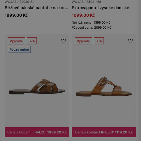
WOJAS / 32020-64
WOJAS / 74021-58
Béžové pánské pantofle na korkové podrážce
Extravagantní vysoké dámské pantofle ve stříbrné barvě
1899.00 Kč
1099.00 Kč
Nejnižší cena: 1399.00 Kč
Původní cena: 2099.00 Kč
Výprodej
32%
Výprodej
33%
Pouze online
Cena s kódem FINAL20:
1039.20 Kč
Cena s kódem FINAL20:
1119.20 Kč