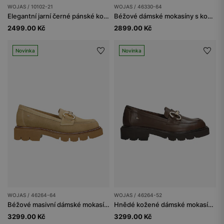
WOJAS / 10102-21
WOJAS / 46330-64
Elegantní jarní černé pánské kožené boty z nubuku
Béžové dámské mokasíny s kovovou sponou
2499.00 Kč
2899.00 Kč
Novinka
Novinka
WOJAS / 46264-64
WOJAS / 46264-52
Béžové masivní dámské mokasíny s udidlem
Hnědé kožené dámské mokasíny se zlatou ozdobou
3299.00 Kč
3299.00 Kč