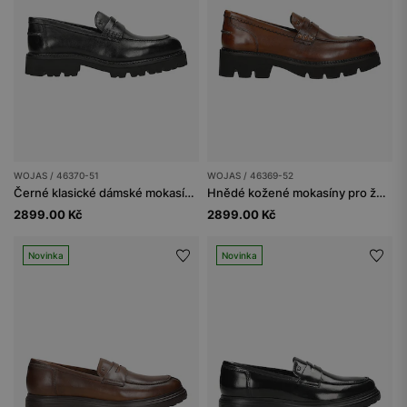
WOJAS / 46370-51
WOJAS / 46369-52
Černé klasické dámské mokasíny z lícové kůže
Hnědé kožené mokasíny pro ženy s ozdobnými cvoky
2899.00 Kč
2899.00 Kč
Novinka
Novinka