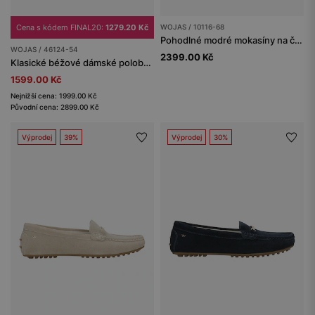
Cena s kódem FINAL20:
1279.20 Kč
WOJAS / 10116-68
Pohodlné modré mokasíny na černé podrážce
WOJAS / 46124-54
2399.00 Kč
Klasické béžové dámské polobotky na podpatku z hladké kůže
1599.00 Kč
Nejnižší cena: 1999.00 Kč
Původní cena: 2899.00 Kč
Výprodej
39%
Výprodej
30%