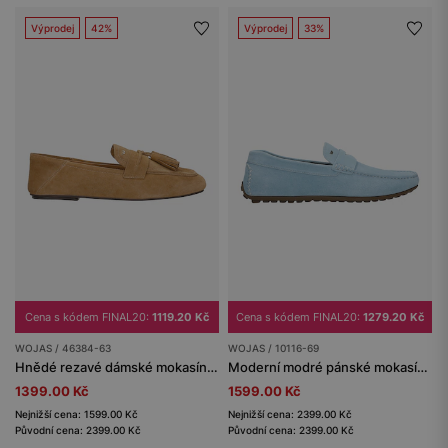
Výprodej
42%
Výprodej
33%
Cena s kódem FINAL20:
1119.20 Kč
Cena s kódem FINAL20:
1279.20 Kč
WOJAS / 46384-63
WOJAS / 10116-69
Hnědé rezavé dámské mokasíny na ploché podrážce
Moderní modré pánské mokasíny ze štípané velurové kůže
1399.00 Kč
1599.00 Kč
Nejnižší cena: 1599.00 Kč
Nejnižší cena: 2399.00 Kč
Původní cena: 2399.00 Kč
Původní cena: 2399.00 Kč