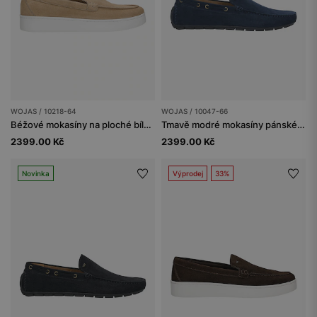
WOJAS / 10218-64
WOJAS / 10047-66
Béžové mokasíny na ploché bílé podrážce
Tmavě modré mokasíny pánské z kvalitní velurové kůže
2399.00 Kč
2399.00 Kč
Novinka
Výprodej
33%