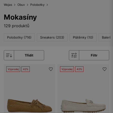
Wojas
Obuv
Polobotky
Mokasíny
129 produktů
Polobotky (716)
Sneakers (203)
Plátěnky (10)
Balerín
Třídit
Filtr
Výprodej
42%
Výprodej
42%