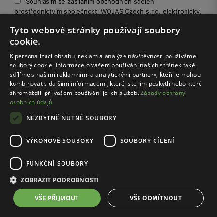
Souhlasím se zasíláním obchodních sdělení
prostřednictvím společnosti WOJAS Czech s.r.o. elektronicky,
a to prostřednictvím e-mailu.
Tyto webové stránky používají soubory
cookie.
Správcem vašich osobních údajů spracúvaných v súvislosti s
K personalizaci obsahu, reklam a analýze návštěvnosti používáme
odosielaním newslettera je Wojas S.A. Více informací o zpracování
soubory cookie. Informace o vašem používání našich stránek také
údajů, vrátane tvojich práv, nájdeš v Zásadách ochrany osobných
sdílíme s našimi reklamními a analytickými partnery, kteří je mohou
údajov:
rozbal
kombinovat s dalšími informacemi, které jste jim poskytli nebo které
shromáždili při vašem používání jejich služeb.
Zásady ochrany
osobních údajů
NEZBYTNĚ NUTNÉ SOUBORY
VÝKONOVÉ SOUBORY
SOUBORY CÍLENÍ
On-line nákupy
FUNKČNÍ SOUBORY
ZOBRAZIT PODROBNOSTI
Klub Wojas
VŠE PŘIJMOUT
VŠE ODMÍTNOUT
Zákaznická zóna