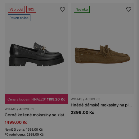
Výprodej
50%
Novinka
Pouze online
Cena s kódem FINAL20:
1199.20 Kč
WOJAS / 46383-63
Hnědé dámské mokasíny na ploché podrážce
WOJAS / 46323-51
2399.00 Kč
Černé kožené mokasíny se zlatou ozdobou
1499.00 Kč
Nejnižší cena: 1599.00 Kč
Původní cena: 2999.00 Kč