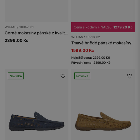
WOJAS / 10047-61
Cena s kódem FINAL20:
1279.20 Kč
Černé mokasíny pánské z kvalitní velurové kůže
WOJAS / 10218-62
2399.00 Kč
Tmavě hnědé pánské mokasíny na bílé podrážce
1599.00 Kč
Nejnižší cena: 2399.00 Kč
Původní cena: 2399.00 Kč
Novinka
Novinka