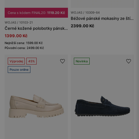
Cena s kódem FINAL20:
1119.20 Kč
WOJAS / 10309-64
Béžové pánské mokasíny ze štípenky
WOJAS / 10103-21
2399.00 Kč
Černé kožené polobotky pánské s perforací
1399.00 Kč
Nejnižší cena: 1599.00 Kč
Původní cena: 2499.00 Kč
Výprodej
45%
Novinka
Pouze online