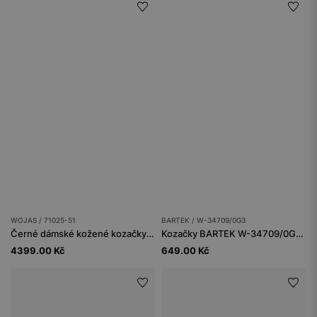
WOJAS / 71025-51
BARTEK / W-34709/0G3
Černé dámské kožené kozačky na masivním podpatku
Kozačky BARTEK W-34709/0G3, pro dívky, hnědé
4399.00 Kč
649.00 Kč