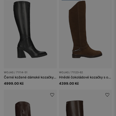
WOJAS / 71114-51
WOJAS / 71123-62
Černé kožené dámské kozačky se zkoseným podpatkem
Hnědé čokoládové kozačky s ozdobným páskem a kovovou přezkou
4999.00 Kč
4399.00 Kč