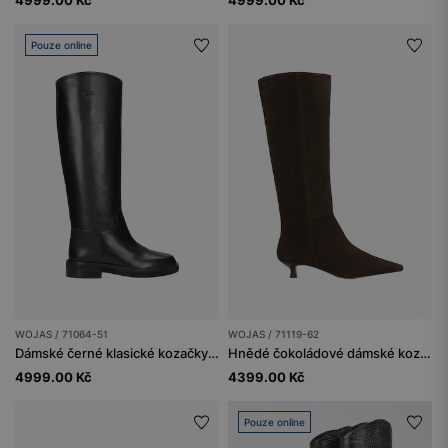
4999.00 Kč
4999.00 Kč
Pouze online
WOJAS / 71064-51
WOJAS / 71119-62
Dámské černé klasické kozačky z hladké kůže
Hnědé čokoládové dámské kozačky na nízkém podpatku
4999.00 Kč
4399.00 Kč
Pouze online