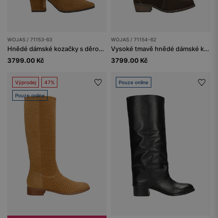
WOJAS / 71153-63
WOJAS / 71154-62
Hnědé dámské kozačky s děrovaným svrškem
Vysoké tmavě hnědé dámské kovbojské boty
3799.00 Kč
3799.00 Kč
Výprodej
47%
Pouze online
Pouze online