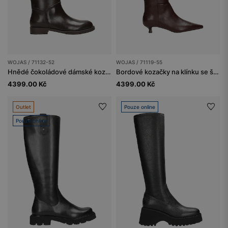
WOJAS / 71132-52
WOJAS / 71119-55
Hnědé čokoládové dámské kozačky z lícové kůže
Bordové kozačky na klínku se špičatou špičkou
4399.00 Kč
4399.00 Kč
Outlet
Pouze online
Pouze online