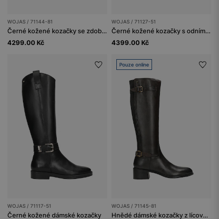
WOJAS / 71144-81
WOJAS / 71127-51
Černé kožené kozačky se zdobnými sponami
Černé kožené kozačky s odnímatelnou ozdobou
4299.00 Kč
4399.00 Kč
Pouze online
WOJAS / 71117-51
WOJAS / 71145-81
Černé kožené dámské kozačky
Hnědé dámské kozačky z lícové kůže a textilu