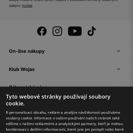
údajov:
rozbal
On-line nákupy
Klub Wojas
Zákaznická zóna
Tyto webové stránky používají soubory
cookie.
Společnost Wojas
K personalizaci obsahu, reklam a analýze návštěvnosti používáme
soubory cookie. Informace o vašem používání našich stránek také
Rady
sdílíme s našimi reklamními a analytickými partnery, kteří je mohou
kombinovat s dalšími informacemi, které jste jim poskytli nebo které