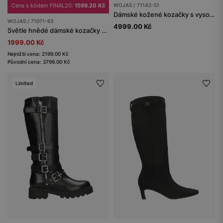
Cena s kódem FINAL20:
1599.20 Kč
WOJAS / 71142-51
Dámské kožené kozačky s vysokým svrškem a jemným nařasením
WOJAS / 71071-63
4999.00 Kč
Světle hnědé dámské kozačky s ozdobným ažurovým vzorem
1999.00 Kč
Nejnižší cena: 2199.00 Kč
Původní cena: 3799.00 Kč
Limited