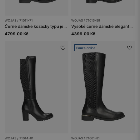
WOJAS / 71011-71
WOJAS / 71015-59
Černé dámské kozačky typu jezdecké
Vysoké černé dámské elegantní kozačky z hladké kůže
4799.00 Kč
4399.00 Kč
Pouze online
WOJAS / 71014-81
WOJAS / 71061-81