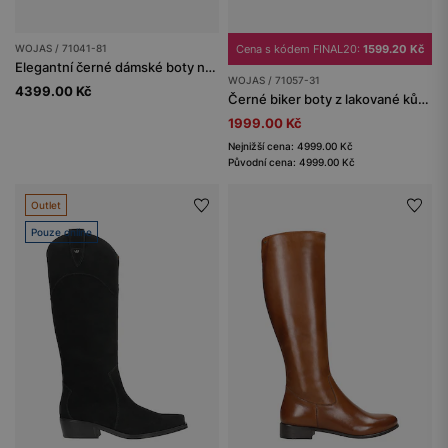
WOJAS / 71041-81
Cena s kódem FINAL20:
1599.20 Kč
Elegantní černé dámské boty na podpatku
WOJAS / 71057-31
4399.00 Kč
Černé biker boty z lakované kůže Florentic
1999.00 Kč
Nejnižší cena: 4999.00 Kč
Původní cena: 4999.00 Kč
Outlet
Pouze online