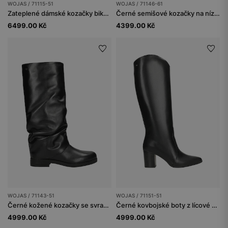
WOJAS / 71115-51
WOJAS / 71146-61
Zateplené dámské kozačky biker stylu z pravé kůže
Černé semišové kozačky na nízkém podpatku
6499.00 Kč
4399.00 Kč
WOJAS / 71143-51
WOJAS / 71151-51
Černé kožené kozačky se svraskaným svrškem
Černé kovbojské boty z lícové kůže
4999.00 Kč
4999.00 Kč