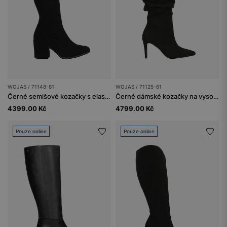
WOJAS / 71148-81
WOJAS / 71125-61
Černé semišové kozačky s elastickým svrškem
Černé dámské kozačky na vysokém podpatku se svraštělou holenní částí
4399.00 Kč
4799.00 Kč
Pouze online
Pouze online