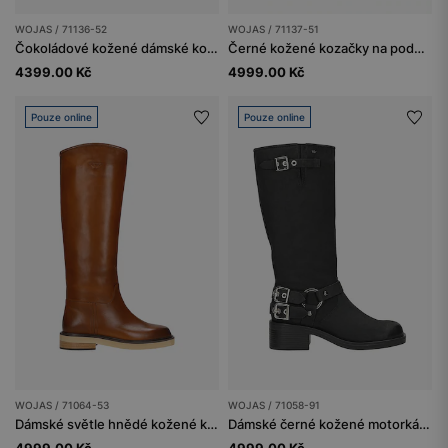
WOJAS / 71136-52
WOJAS / 71137-51
Čokoládové kožené dámské kozačky na sloupku
Černé kožené kozačky na podpatku se širokým holínkem
4399.00 Kč
4999.00 Kč
Pouze online
Pouze online
WOJAS / 71064-53
WOJAS / 71058-91
Dámské světle hnědé kožené kozačky jezdeckého typu
Dámské černé kožené motorkářské kozačky