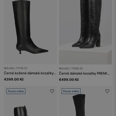
WOJAS / 71119-51
WOJAS / 71033-51
Černé kožené dámské kozačky na nízkém podpatku
Černé dámské kozačky PREMIUM s krokodýlím vzorem
4399.00 Kč
6499.00 Kč
Pouze online
Pouze online