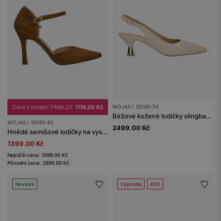
Cena s kódem FINAL20:
1119.20 Kč
WOJAS / 35190-54
Béžové kožené lodičky slingback na nízkém podpatku
WOJAS / 35185-63
2499.00 Kč
Hnědé semišové lodičky na vysokém podpatku
1399.00 Kč
Nejnižší cena: 1599.00 Kč
Původní cena: 2899.00 Kč
Novinka
Výprodej
45%