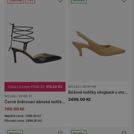
Výprodej
73%
Novinka
Cena s kódem FINAL20:
615.20 Kč
WOJAS / 35191-64
Béžové lodičky slingback s otevřenou patou
WOJAS / 35168-51
2499.00 Kč
Černé šněrovací dámské lodičky se špičatou špičkou
769.00 Kč
Nejnižší cena: 1099.00 Kč
Původní cena: 2899.00 Kč
Novinka
Novinka