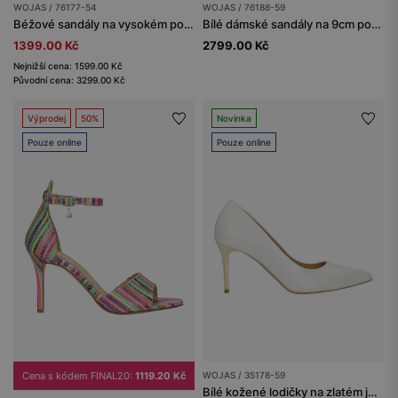
WOJAS / 76177-54
WOJAS / 76188-59
Béžové sandály na vysokém podpatku s tłoczeným vzorem
Bílé dámské sandály na 9cm podpatku
1399.00 Kč
2799.00 Kč
Nejnižší cena: 1599.00 Kč
Původní cena: 3299.00 Kč
Výprodej
50%
Novinka
Pouze online
Pouze online
Cena s kódem FINAL20:
1119.20 Kč
WOJAS / 35178-59
Bílé kožené lodičky na zlatém jehlovém podpatku