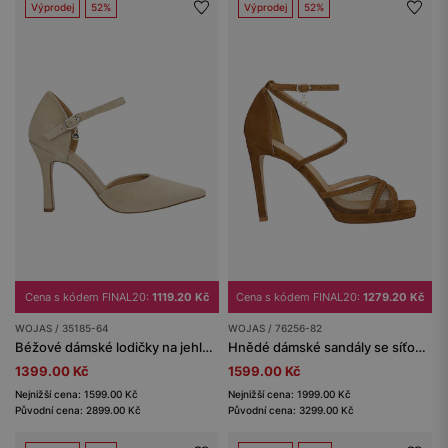
Výprodej
52%
Výprodej
52%
Cena s kódem FINAL20:
1119.20 Kč
Cena s kódem FINAL20:
1279.20 Kč
WOJAS / 35185-64
WOJAS / 76256-82
Béžové dámské lodičky na jehlovém podpatku ze semišové kůže
Hnědé dámské sandály se síťovinou na vysokém jehlovém podpatku
1399.00 Kč
1599.00 Kč
Nejnižší cena: 1599.00 Kč
Nejnižší cena: 1999.00 Kč
Původní cena: 2899.00 Kč
Původní cena: 3299.00 Kč