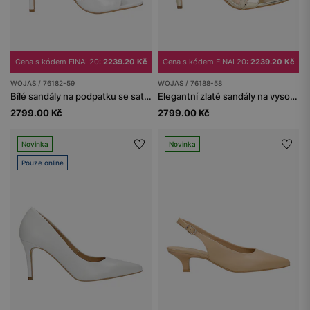
Cena s kódem FINAL20:
2239.20 Kč
Cena s kódem FINAL20:
2239.20 Kč
WOJAS / 76182-59
WOJAS / 76188-58
Bílé sandály na podpatku se saténovým leskem
Elegantní zlaté sandály na vysokém podpatku se zdobným páskem
2799.00 Kč
2799.00 Kč
Novinka
Novinka
Pouze online