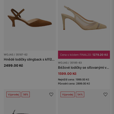
WOJAS / 35187-62
Cena s kódem FINAL20:
1279.20 Kč
Hnědé lodičky slingback s křříženými pásky a špičatou špičkou
WOJAS / 35195-83
2499.00 Kč
Béžové lodičky se síťovanými vsadkami
1599.00 Kč
Nejnižší cena: 1999.00 Kč
Původní cena: 2899.00 Kč
Výprodej
56%
Výprodej
54%