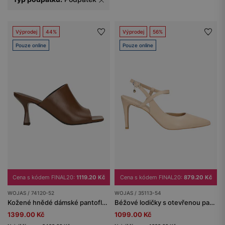
Výprodej
44%
Výprodej
56%
Pouze online
Pouze online
Cena s kódem FINAL20:
1119.20 Kč
Cena s kódem FINAL20:
879.20 Kč
WOJAS / 74120-52
WOJAS / 35113-54
Kožené hnědé dámské pantofle na podpatku
Béžové lodičky s otevřenou patou a jehlového typu podpatkem
1399.00 Kč
1099.00 Kč