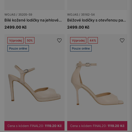
WOJAS / 35205-59
WOJAS / 35162-54
Bílé kožené lodičky na jehlovém podpatku
Béžové lodičky s otevřenou patou
2499.00 Kč
2499.00 Kč
Výprodej
50%
Výprodej
44%
Pouze online
Pouze online
Cena s kódem FINAL20:
1119.20 Kč
Cena s kódem FINAL20:
1119.20 Kč