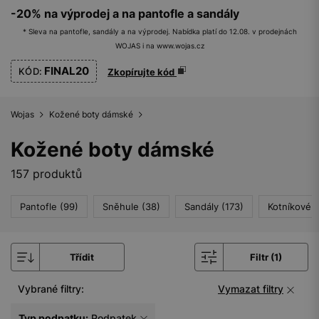
-20% na výprodej a na pantofle a sandály
* Sleva na pantofle, sandály a na výprodej. Nabídka platí do 12.08. v prodejnách
WOJAS i na www.wojas.cz
FINAL20
KÓD:
Zkopírujte kód
Wojas
Kožené boty dámské
Kožené boty dámské
157 produktů
Pantofle (99)
Sněhule (38)
Sandály (173)
Kotníkové 
Třídit
Filtr (1)
Vybrané filtry:
Vymazat filtry
Typ podpatku:
Podpatek