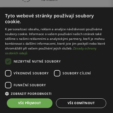
Tyto webové stránky používají soubory
4.8
/
5
cookie.
124313
recenzí
K personalizaci obsahu, reklam a analýze návštěvnosti používáme
soubory cookie. Informace o vašem používání našich stránek také
sdílíme s našimi reklamními a analytickými partnery, kteří je mohou
kombinovat s dalšími informacemi, které jste jim poskytli nebo které
shromáždili při vašem používání jejich služeb.
Zásady ochrany
Newsletter
osobních údajů
NEZBYTNĚ NUTNÉ SOUBORY
Pokud se nyní dodatečně zaregistruješ, získáš
slevu 250 Kč při nákupu v hodnotě minimálně
VÝKONOVÉ SOUBORY
SOUBORY CÍLENÍ
1000 Kč.
FUNKČNÍ SOUBORY
Chci novinky o:
ZOBRAZIT PODROBNOSTI
Dámská kolekce
Pánská kolekce
VŠE PŘIJMOUT
VŠE ODMÍTNOUT
Dětská kolekce