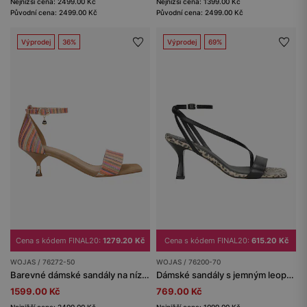
Nejnižší cena: 2499.00 Kč
Nejnižší cena: 1399.00 Kč
Původní cena: 2499.00 Kč
Původní cena: 2499.00 Kč
Výprodej
36%
Výprodej
69%
Cena s kódem FINAL20:
1279.20 Kč
Cena s kódem FINAL20:
615.20 Kč
WOJAS / 76272-50
WOJAS / 76200-70
Barevné dámské sandály na nízkém podpatku
Dámské sandály s jemným leopardím vzorem
1599.00 Kč
769.00 Kč
Nejnižší cena: 2499.00 Kč
Nejnižší cena: 1099.00 Kč