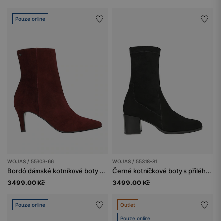
Pouze online
WOJAS / 55303-66
WOJAS / 55318-81
Bordó dámské kotníkové boty na nízkém podpatku
Černé kotníčkové boty s přiléhavým svrškem
3499.00 Kč
3499.00 Kč
Pouze online
Outlet
Pouze online