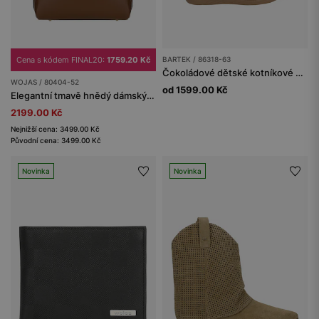
Cena s kódem FINAL20:
1759.20 Kč
BARTEK / 86318-63
Čokoládové dětské kotníkové boty s liškou BARTEK 86318-63
WOJAS / 80404-52
od 1599.00 Kč
Elegantní tmavě hnědý dámský kufřík
2199.00 Kč
Nejnižší cena: 3499.00 Kč
Původní cena: 3499.00 Kč
Novinka
Novinka