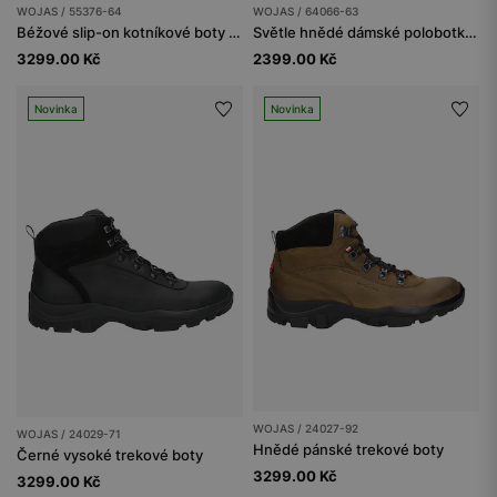
WOJAS / 55376-64
WOJAS / 64066-63
Béžové slip-on kotníkové boty pro ženy s ažurovým svrškem
Světle hnědé dámské polobotky z velurové kůže
3299.00 Kč
2399.00 Kč
Novinka
Novinka
WOJAS / 24027-92
WOJAS / 24029-71
Hnědé pánské trekové boty
Černé vysoké trekové boty
3299.00 Kč
3299.00 Kč