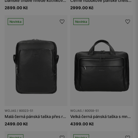
Dámské tmavě hnědé kotníkové boty na zip
Černé nubukové pánské chelsea boty
2899.00 Kč
2999.00 Kč
Novinka
Novinka
WOJAS / 80023-51
WOJAS / 80058-51
Malá černá pánská taška přes rameno
Velká černá pánská taška s množstvím kapes
2499.00 Kč
4399.00 Kč
Novinka
Novinka