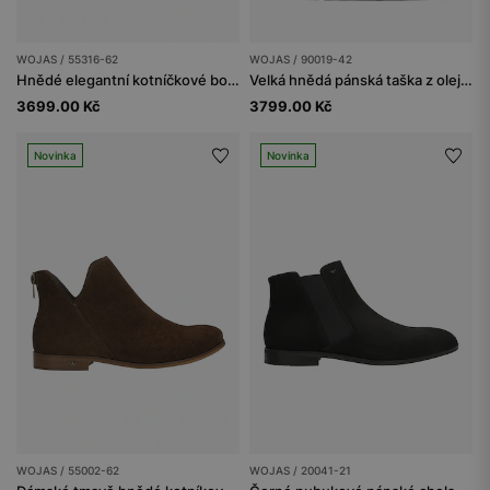
WOJAS / 55316-62
WOJAS / 90019-42
Hnědé elegantní kotníčkové boty na podpatku
Velká hnědá pánská taška z olejované kůže pull up
3699.00 Kč
3799.00 Kč
Novinka
Novinka
WOJAS / 55002-62
WOJAS / 20041-21