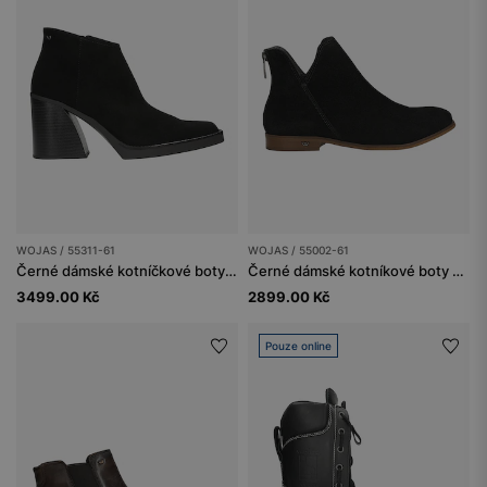
WOJAS / 55311-61
WOJAS / 55002-61
Černé dámské kotníčkové boty Limited Edition s nízkým svrškem
Černé dámské kotníkové boty s hnědou podrážkou
3499.00 Kč
2899.00 Kč
Pouze online