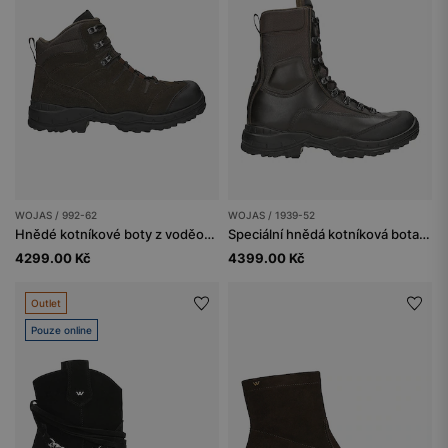
WOJAS / 992-62
WOJAS / 1939-52
Hnědé kotníkové boty z voděodolného semiše
Speciální hnědá kotníková bota typu 939
4299.00 Kč
4399.00 Kč
Outlet
Pouze online