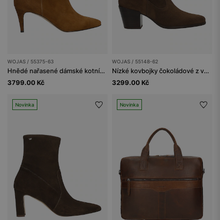
WOJAS / 55375-63
WOJAS / 55148-62
Hnědé nařasené dámské kotníčkové boty na jehlovém podpatku
Nízké kovbojky čokoládové z velurové štípanky
3799.00 Kč
3299.00 Kč
Novinka
Novinka