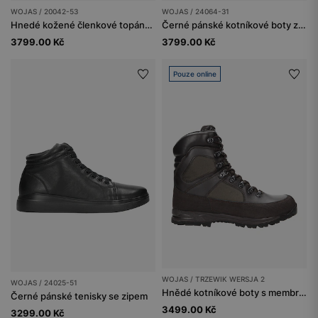
WOJAS / 20042-53
WOJAS / 24064-31
Hnedé kožené členkové topánky s ozdobným brogovaním
Černé pánské kotníkové boty z lakované kůže
3799.00 Kč
3799.00 Kč
Pouze online
WOJAS / TRZEWIK WERSJA 2
WOJAS / 24025-51
Hnědé kotníkové boty s membránou Sympatex, odolné proti propíchnutí podrážky a promokání.
Černé pánské tenisky se zipem
3499.00 Kč
3299.00 Kč