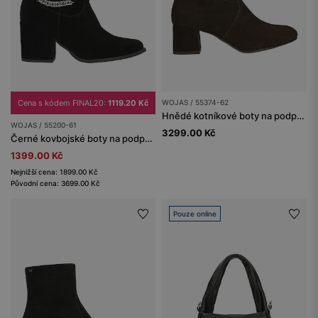
Cena s kódem FINAL20:
1119.20 Kč
WOJAS / 55374-62
Hnědé kotníkové boty na podpatku
WOJAS / 55200-61
3299.00 Kč
Černé kovbojské boty na podpatku se stříbrným řetězem
1399.00 Kč
Nejnižší cena: 1899.00 Kč
Původní cena: 3699.00 Kč
Pouze online