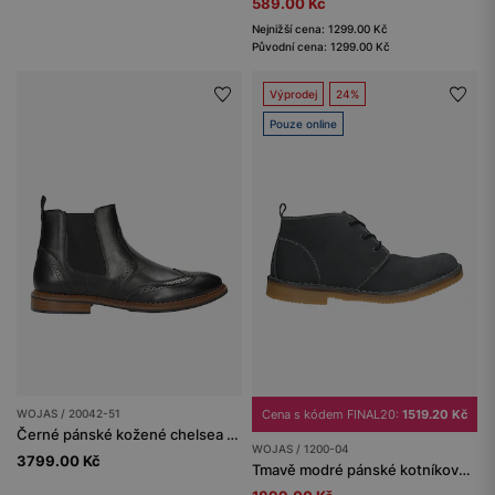
589.00 Kč
Nejnižší cena: 1299.00 Kč
Původní cena: 1299.00 Kč
Výprodej
24%
Pouze online
WOJAS / 20042-51
Cena s kódem FINAL20:
1519.20 Kč
Černé pánské kožené chelsea boty s ozdobnou perforací
WOJAS / 1200-04
3799.00 Kč
Tmavě modré pánské kotníkové boty chukka