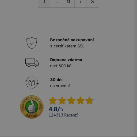
...
1
12
Bezpečné nakupování
s certifikátem SSL
Doprava zdarma
nad 500 Kč
30 dní
na vrácení
4.8
/
5
124313
recenzí