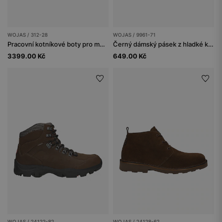
WOJAS / 312-28
WOJAS / 9961-71
Pracovní kotníkové boty pro muže s membránou a propíchnutí odolnou mezipodešví
Černý dámský pásek z hladké kůže s tmavou sponou
3399.00 Kč
649.00 Kč
WOJAS / 24122-82
WOJAS / 24128-62