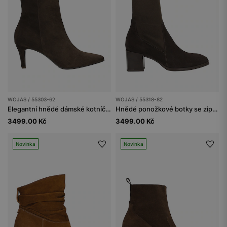
WOJAS / 55303-62
WOJAS / 55318-82
Elegantní hnědé dámské kotníčkové boty na jehle
Hnědé ponožkové botky se zipem
3499.00 Kč
3499.00 Kč
Novinka
Novinka