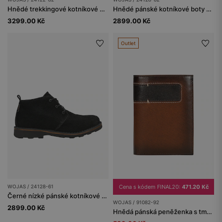
Hnědé trekkingové kotníkové boty z nubuku a textilu
Hnědé pánské kotníkové boty chukka
3299.00 Kč
2899.00 Kč
Outlet
WOJAS / 24128-61
Cena s kódem FINAL20:
471.20 Kč
Černé nízké pánské kotníkové boty ve stylu chukka
WOJAS / 91082-92
2899.00 Kč
Hnědá pánská peněženka s tmavou vložkou