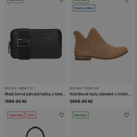
Pouze online
WOJAS / 80047-51
WOJAS / 55002-63
Malá černá pánská taška z hladké kůže
Kotníkové boty dámské z hnědé velurové kůže
1599.00 Kč
2899.00 Kč
Výprodej
42%
Novinka