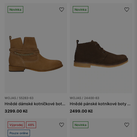
Novinka
Novinka
WOJAS / 55283-63
WOJAS / 24400-63
Hnědé dámské kotníčkové boty s odnímatelnou ozdobou
Hnědé pánské kotníkové boty z kvalitního veluru
3299.00 Kč
2499.00 Kč
Výprodej
48%
Novinka
Pouze online