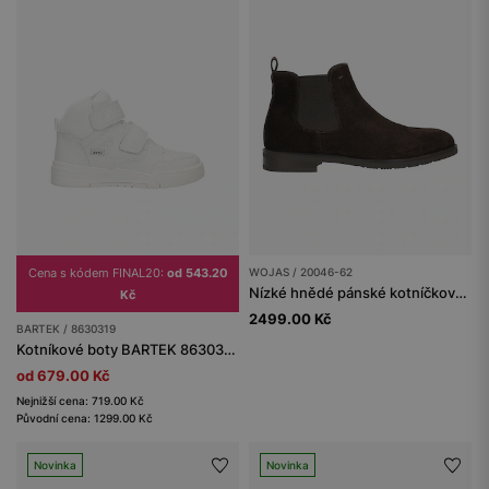
Cena s kódem FINAL20:
od 543.20
WOJAS / 20046-62
Nízké hnědé pánské kotníčkové boty
Kč
2499.00 Kč
BARTEK / 8630319
Kotníkové boty BARTEK 86303-19, bílé
od 679.00 Kč
Nejnižší cena: 719.00 Kč
Původní cena: 1299.00 Kč
Novinka
Novinka