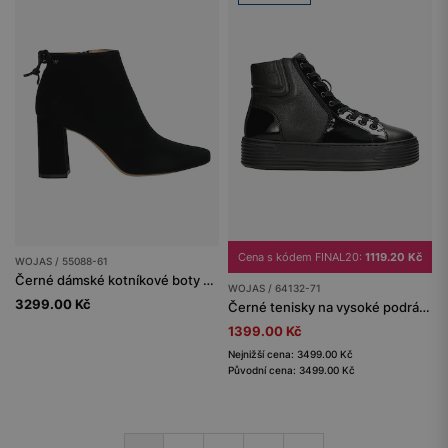
Cena s kódem FINAL20:
1119.20 Kč
WOJAS / 55088-61
Černé dámské kotníkové boty na podpatku z kvalitní kůže
WOJAS / 64132-71
3299.00 Kč
Černé tenisky na vysoké podrážce s lakovanými prvky
1399.00 Kč
Nejnižší cena: 3499.00 Kč
Původní cena: 3499.00 Kč