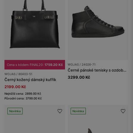
Cena s kódem FINAL20:
1759.20 Kč
WOJAS / 24026-71
Černé pánské tenisky s ozdobnými reliéfy
WOJAS / 80403-51
3299.00 Kč
Černý kožený dámský kufřík
2199.00 Kč
Nejnižší cena: 2899.00 Kč
Původní cena: 3799.00 Kč
Novinka
Novinka