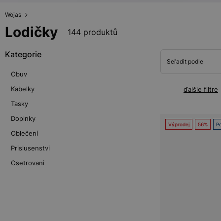
Wojas
Lodičky
144 produktů
Kategorie
Seřadit podle
Obuv
Kabelky
ďalšie filtre
Tasky
Doplnky
Výprodej
56%
Po
Oblečení
Prislusenstvi
Osetrovani