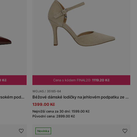
0 Kč
Cena s kódem FINAL20:
1119.20 Kč
WOJAS / 35185-64
Bordové kožené dámské lodičky na vysokém podpatku
Béžové dámské lodičky na jehlovém podpatku ze semišové kůže
1399.00 Kč
Nejnižší cena za 30 dní: 1599.00 Kč
Původní cena: 2899.00 Kč
Novinka