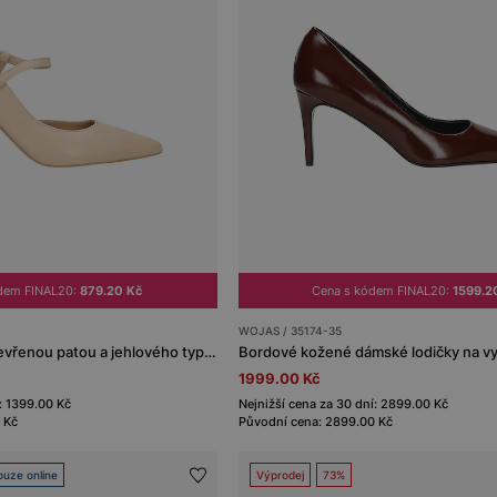
dem FINAL20:
879.20 Kč
Cena s kódem FINAL20:
1599.2
WOJAS / 35174-35
Béžové lodičky s otevřenou patou a jehlového typu podpatkem
1999.00 Kč
: 1399.00 Kč
Nejnižší cena za 30 dní: 2899.00 Kč
 Kč
Původní cena: 2899.00 Kč
ouze online
Výprodej
73%