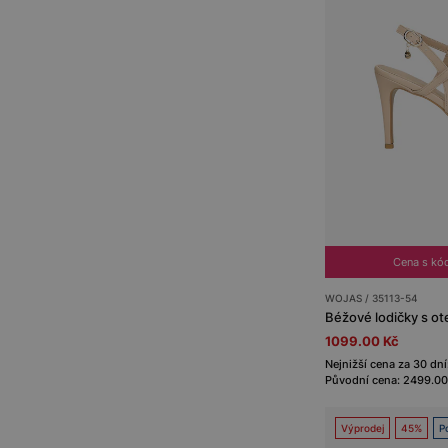
Cena s kó
WOJAS / 35113-54
1099.00 Kč
Nejnižší cena za 30 dní
Původní cena: 2499.00
Výprodej
45%
P