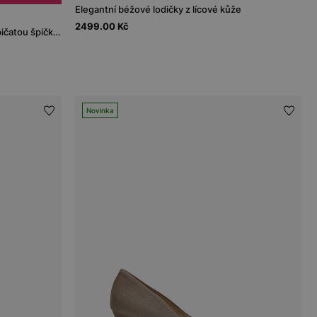
Elegantní béžové lodičky z lícové kůže
2499.00 Kč
Černé šněrovací dámské lodičky se špičatou špičkou
Novinka